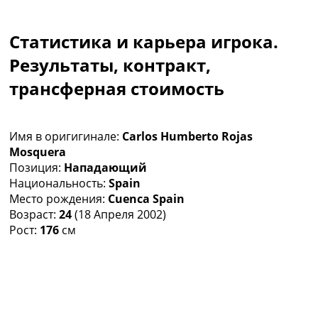
Коллективный прогноз
Турниры
Статистика и карьера игрока.
Чемпионат Мира
Украина. Премьер-Лига
Результаты, контракт,
Украина. Первая Лига
трансферная стоимость
Лига Чемпионов
Англия. Премьер Лига
Испания. Ла Лига
Имя в оригигинале:
Carlos Humberto Rojas
Другие Турниры >>>
Mosquera
Таблицы
Позиция:
Нападающий
Таблицы групп Чемпионата Мира
Национальность:
Spain
Украина. Премьер-Лига
Место рождения:
Cuenca Spain
Украина. Первая Лига
Возраст:
24
(18 Апреля 2002)
Лига Чемпионов. Таблицы групп
Рост:
176
см
Англия. Премьер-Лига
Испания. Ла Лига
Все таблицы >>>
Рейтинги
Рейтинг стран УЕФА
Рейтинг клубов УЕФА