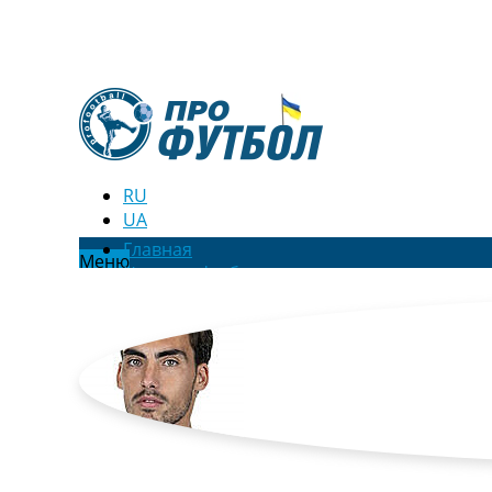
RU
UA
Главная
Меню
Новости футбола
Видео
Трансферы
Новости футбола Украины
Последние комментарии
Конкурс прогнозов
Логин
Рейтинги
Правила
Коллективный прогноз