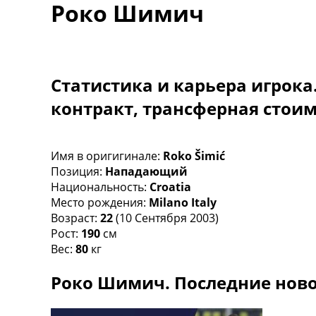
Роко Шимич
Турниры
Чемпионат Мира
Украина. Премьер-Лига
Украина. Первая Лига
Лига Чемпионов
Статистика и карьера игрока
Англия. Премьер Лига
контракт, трансферная стои
Испания. Ла Лига
Другие Турниры >>>
Таблицы
Таблицы групп Чемпионата Мира
Имя в оригигинале:
Roko Šimić
Украина. Премьер-Лига
Позиция:
Нападающий
Украина. Первая Лига
Национальность:
Croatia
Лига Чемпионов. Таблицы групп
Место рождения:
Milano Italy
Англия. Премьер-Лига
Возраст:
22
(10 Сентября 2003)
Испания. Ла Лига
Рост:
190
см
Все таблицы >>>
Вес:
80
кг
Рейтинги
Роко Шимич. Последние ново
Рейтинг стран УЕФА
Рейтинг клубов УЕФА
Рейтинг ФИФА