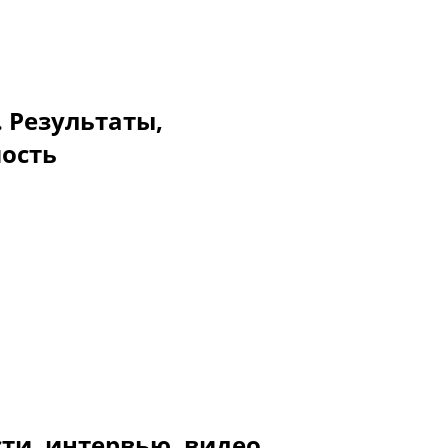
. Результаты,
мость
ти, интервью, видео