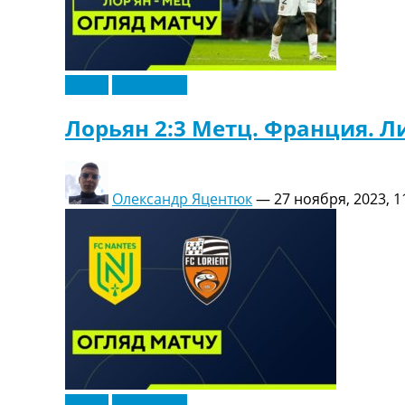
Видео
Эксклюзив
Лорьян 2:3 Метц. Франция. Ли
Олександр Яцентюк
—
27 ноября, 2023, 1
Видео
Эксклюзив