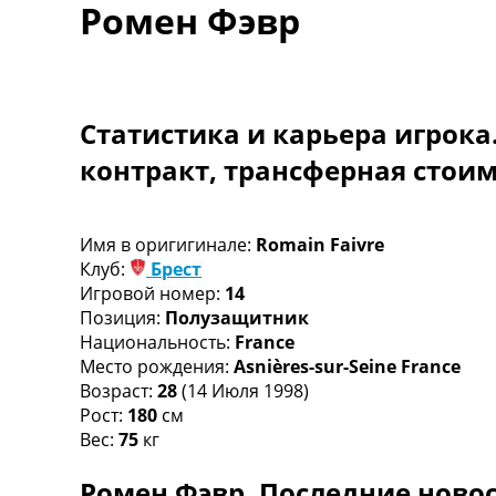
Ромен Фэвр
Турниры
Чемпионат Мира
Украина. Премьер-Лига
Украина. Первая Лига
Лига Чемпионов
Статистика и карьера игрока
Англия. Премьер Лига
контракт, трансферная стои
Испания. Ла Лига
Другие Турниры >>>
Таблицы
Таблицы групп Чемпионата Мира
Имя в оригигинале:
Romain Faivre
Украина. Премьер-Лига
Клуб:
Брест
Украина. Первая Лига
Игровой номер:
14
Лига Чемпионов. Таблицы групп
Позиция:
Полузащитник
Англия. Премьер-Лига
Национальность:
France
Испания. Ла Лига
Место рождения:
Asnières-sur-Seine France
Все таблицы >>>
Возраст:
28
(14 Июля 1998)
Рейтинги
Рост:
180
см
Рейтинг стран УЕФА
Вес:
75
кг
Рейтинг клубов УЕФА
Ромен Фэвр. Последние новос
Рейтинг ФИФА