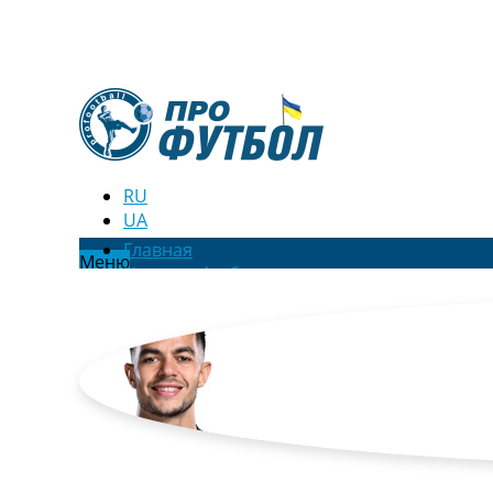
RU
UA
Главная
Меню
Новости футбола
Видео
Трансферы
Новости футбола Украины
Последние комментарии
Конкурс прогнозов
Логин
Рейтинги
Правила
Коллективный прогноз