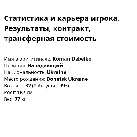
Коллективный прогноз
Турниры
Статистика и карьера игрока.
Чемпионат Мира
Украина. Премьер-Лига
Результаты, контракт,
Украина. Первая Лига
трансферная стоимость
Лига Чемпионов
Англия. Премьер Лига
Испания. Ла Лига
Имя в оригигинале:
Roman Debelko
Другие Турниры >>>
Позиция:
Нападающий
Таблицы
Национальность:
Ukraine
Таблицы групп Чемпионата Мира
Место рождения:
Donetsk Ukraine
Украина. Премьер-Лига
Возраст:
32
(8 Августа 1993)
Украина. Первая Лига
Рост:
187
см
Лига Чемпионов. Таблицы групп
Вес:
77
кг
Англия. Премьер-Лига
Испания. Ла Лига
Все таблицы >>>
Рейтинги
Рейтинг стран УЕФА
Рейтинг клубов УЕФА