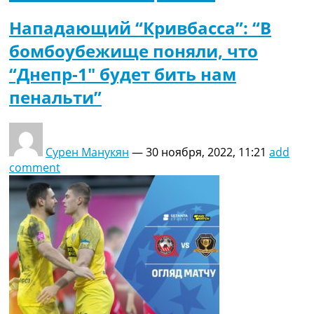
Нападающий “Кривбасса”: “В
бомбоубежище поняли, что
“Днепр-1″ будет бить нам
пенальти”
Сурен Манукян
—
30 ноября, 2022, 11:21
add
comment