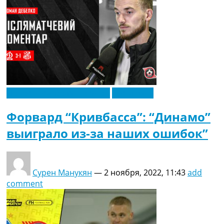
Новости футбола Украины
Эксклюзив
Форвард “Кривбасса”: “Динамо”
выиграло из-за наших ошибок”
Сурен Манукян
—
2 ноября, 2022, 11:43
add
comment