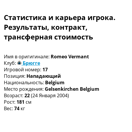
Коллективный прогноз
Турниры
Статистика и карьера игрока.
Чемпионат Мира
Украина. Премьер-Лига
Результаты, контракт,
Украина. Первая Лига
трансферная стоимость
Лига Чемпионов
Англия. Премьер Лига
Испания. Ла Лига
Имя в оригигинале:
Romeo Vermant
Другие Турниры >>>
Клуб:
Брюгге
Таблицы
Игровой номер:
17
Таблицы групп Чемпионата Мира
Позиция:
Нападающий
Украина. Премьер-Лига
Национальность:
Belgium
Украина. Первая Лига
Место рождения:
Gelsenkirchen Belgium
Лига Чемпионов. Таблицы групп
Возраст:
22
(24 Января 2004)
Англия. Премьер-Лига
Рост:
181
см
Испания. Ла Лига
Вес:
74
кг
Все таблицы >>>
Рейтинги
Рейтинг стран УЕФА
Рейтинг клубов УЕФА