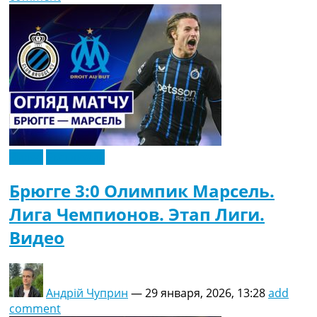
Видео
Эксклюзив
Брюгге 3:0 Олимпик Марсель.
Лига Чемпионов. Этап Лиги.
Видео
Андрій Чуприн
—
29 января, 2026, 13:28
add
comment