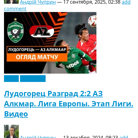
Андрій Чуприн
—
17 сентября, 2025, 02:38
add
comment
Видео
Эксклюзив
Лудогорец Разград 2:2 АЗ
Алкмар. Лига Европы. Этап Лиги.
Видео
Андрій Чуприн
—
13 декабря, 2024, 08:23
add