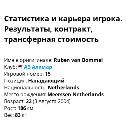
Коллективный прогноз
Турниры
Статистика и карьера игрока.
Чемпионат Мира
Украина. Премьер-Лига
Результаты, контракт,
Украина. Первая Лига
трансферная стоимость
Лига Чемпионов
Англия. Премьер Лига
Испания. Ла Лига
Имя в оригигинале:
Ruben van Bommel
Другие Турниры >>>
Клуб:
АЗ Алкмар
Таблицы
Игровой номер:
15
Таблицы групп Чемпионата Мира
Позиция:
Нападающий
Украина. Премьер-Лига
Национальность:
Netherlands
Украина. Первая Лига
Место рождения:
Meerssen Netherlands
Лига Чемпионов. Таблицы групп
Возраст:
22
(3 Августа 2004)
Англия. Премьер-Лига
Рост:
186
см
Испания. Ла Лига
Вес:
83
кг
Все таблицы >>>
Рейтинги
Рейтинг стран УЕФА
Рейтинг клубов УЕФА