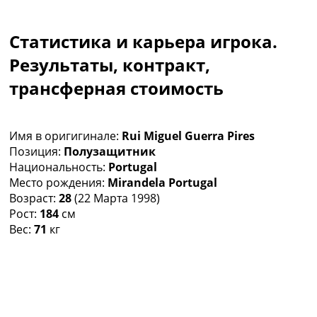
Коллективный прогноз
Турниры
Статистика и карьера игрока.
Чемпионат Мира
Украина. Премьер-Лига
Результаты, контракт,
Украина. Первая Лига
трансферная стоимость
Лига Чемпионов
Англия. Премьер Лига
Испания. Ла Лига
Имя в оригигинале:
Rui Miguel Guerra Pires
Другие Турниры >>>
Позиция:
Полузащитник
Таблицы
Национальность:
Portugal
Таблицы групп Чемпионата Мира
Место рождения:
Mirandela Portugal
Украина. Премьер-Лига
Возраст:
28
(22 Марта 1998)
Украина. Первая Лига
Рост:
184
см
Лига Чемпионов. Таблицы групп
Вес:
71
кг
Англия. Премьер-Лига
Испания. Ла Лига
Все таблицы >>>
Рейтинги
Рейтинг стран УЕФА
Рейтинг клубов УЕФА