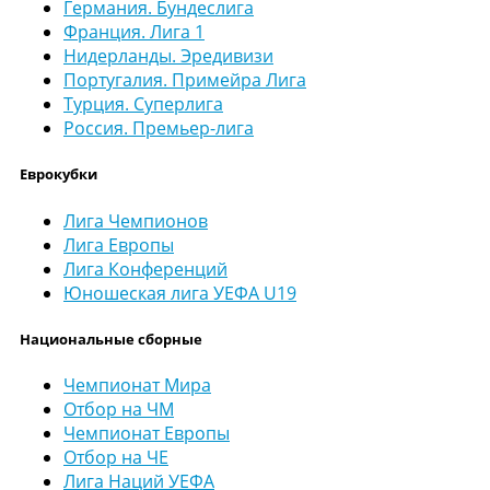
Германия. Бундеслига
Франция. Лига 1
Нидерланды. Эредивизи
Португалия. Примейра Лига
Турция. Суперлига
Россия. Премьер-лига
Еврокубки
Лига Чемпионов
Лига Европы
Лига Конференций
Юношеская лига УЕФА U19
Национальные сборные
Чемпионат Мира
Отбор на ЧМ
Чемпионат Европы
Отбор на ЧЕ
Лига Наций УЕФА