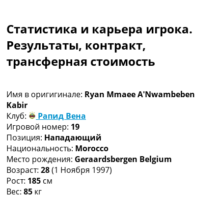
Коллективный прогноз
Турниры
Статистика и карьера игрока.
Чемпионат Мира
Украина. Премьер-Лига
Результаты, контракт,
Украина. Первая Лига
трансферная стоимость
Лига Чемпионов
Англия. Премьер Лига
Испания. Ла Лига
Имя в оригигинале:
Ryan Mmaee A'Nwambeben
Другие Турниры >>>
Kabir
Таблицы
Клуб:
Рапид Вена
Таблицы групп Чемпионата Мира
Игровой номер:
19
Украина. Премьер-Лига
Позиция:
Нападающий
Украина. Первая Лига
Национальность:
Morocco
Лига Чемпионов. Таблицы групп
Место рождения:
Geraardsbergen Belgium
Англия. Премьер-Лига
Возраст:
28
(1 Ноября 1997)
Испания. Ла Лига
Рост:
185
см
Все таблицы >>>
Вес:
85
кг
Рейтинги
Рейтинг стран УЕФА
Рейтинг клубов УЕФА