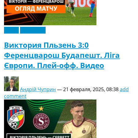
Видео
Эксклюзив
Виктория Пльзень 3:0
Ференцварош Будапешт. Ліга
Європи. Плей-офф. Видео
Андрій Чуприн
—
21 февраля, 2025, 08:38
add
comment