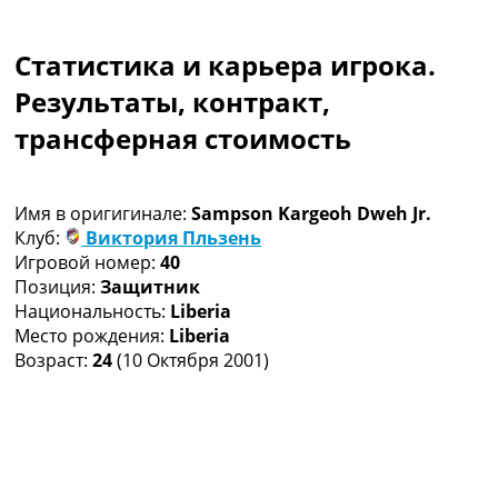
Коллективный прогноз
Турниры
Статистика и карьера игрока.
Чемпионат Мира
Украина. Премьер-Лига
Результаты, контракт,
Украина. Первая Лига
трансферная стоимость
Лига Чемпионов
Англия. Премьер Лига
Испания. Ла Лига
Имя в оригигинале:
Sampson Kargeoh Dweh Jr.
Другие Турниры >>>
Клуб:
Виктория Пльзень
Таблицы
Игровой номер:
40
Таблицы групп Чемпионата Мира
Позиция:
Защитник
Украина. Премьер-Лига
Национальность:
Liberia
Украина. Первая Лига
Место рождения:
Liberia
Лига Чемпионов. Таблицы групп
Возраст:
24
(10 Октября 2001)
Англия. Премьер-Лига
Испания. Ла Лига
Все таблицы >>>
Рейтинги
Рейтинг стран УЕФА
Рейтинг клубов УЕФА