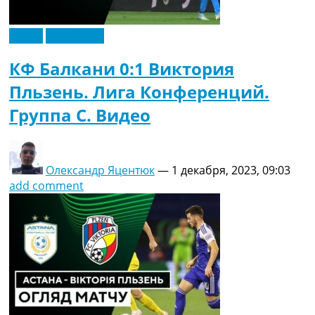
Видео
Эксклюзив
КФ Балкани 0:1 Виктория
Пльзень. Лига Конференций.
Группа C. Видео
Олександр Яцентюк
—
1 декабря, 2023, 09:03
add comment