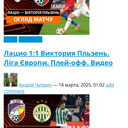
Видео
Эксклюзив
Лацио 1:1 Виктория Пльзень.
Ліга Європи. Плей-офф. Видео
Андрій Чуприн
—
14 марта, 2025, 01:02
add
comment