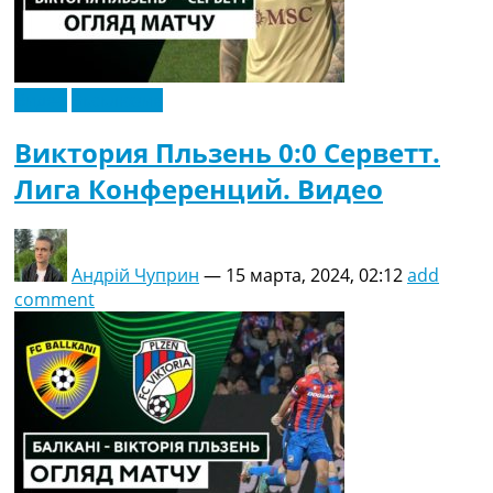
Видео
Эксклюзив
Виктория Пльзень 0:0 Серветт.
Лига Конференций. Видео
Андрій Чуприн
—
15 марта, 2024, 02:12
add
comment