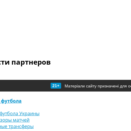
сти партнеров
21+
Матеріали сайту призначені для о
 футбола
футбола Украины
бзоры матчей
ные трансферы