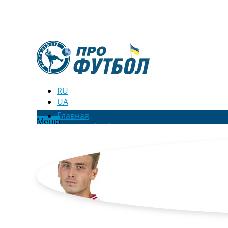
RU
UA
Главная
Меню
Новости футбола
Видео
Трансферы
Новости футбола Украины
Последние комментарии
Конкурс прогнозов
Логин
Рейтинги
Правила
Коллективный прогноз