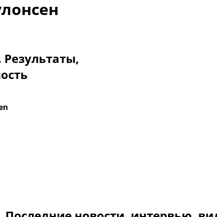
улонсен
. Результаты,
мость
en
. Последние новости, интервью, ви