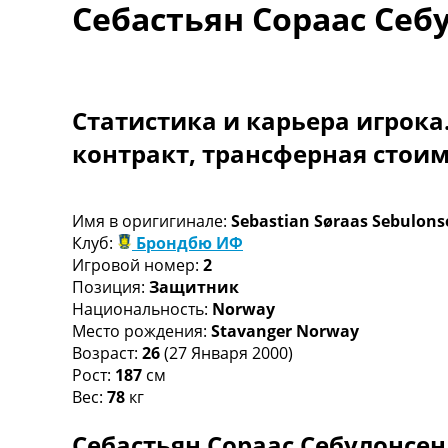
Себастьян Сораас Себ
Турниры
Чемпионат Мира
Украина. Премьер-Лига
Украина. Первая Лига
Лига Чемпионов
Статистика и карьера игрока
Англия. Премьер Лига
контракт, трансферная стои
Испания. Ла Лига
Другие Турниры >>>
Таблицы
Таблицы групп Чемпионата Мира
Имя в оригигинале:
Sebastian Søraas Sebulons
Украина. Премьер-Лига
Клуб:
Брондбю ИФ
Украина. Первая Лига
Игровой номер:
2
Лига Чемпионов. Таблицы групп
Позиция:
Защитник
Англия. Премьер-Лига
Национальность:
Norway
Испания. Ла Лига
Место рождения:
Stavanger Norway
Все таблицы >>>
Возраст:
26
(27 Января 2000)
Рейтинги
Рост:
187
см
Рейтинг стран УЕФА
Вес:
78
кг
Рейтинг клубов УЕФА
Себастьян Сораас Себулонсен
Рейтинг ФИФА