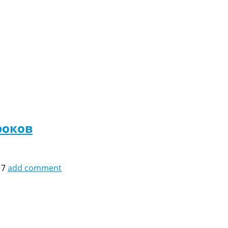
роков
17
add comment