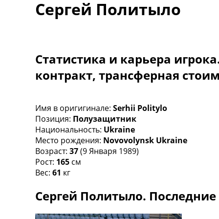
Сергей Политыло
Турниры
Чемпионат Мира
Украина. Премьер-Лига
Украина. Первая Лига
Лига Чемпионов
Статистика и карьера игрока
Англия. Премьер Лига
контракт, трансферная стои
Испания. Ла Лига
Другие Турниры >>>
Таблицы
Таблицы групп Чемпионата Мира
Имя в оригигинале:
Serhii Politylo
Украина. Премьер-Лига
Позиция:
Полузащитник
Украина. Первая Лига
Национальность:
Ukraine
Лига Чемпионов. Таблицы групп
Место рождения:
Novovolynsk Ukraine
Англия. Премьер-Лига
Возраст:
37
(9 Января 1989)
Испания. Ла Лига
Рост:
165
см
Все таблицы >>>
Вес:
61
кг
Рейтинги
Сергей Политыло. Последние 
Рейтинг стран УЕФА
Рейтинг клубов УЕФА
Рейтинг ФИФА