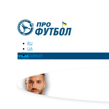
RU
UA
Главная
Меню
Новости футбола
Видео
Трансферы
Новости футбола Украины
Последние комментарии
Конкурс прогнозов
Логин
Рейтинги
Правила
Коллективный прогноз