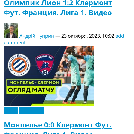
Олимпик Лион 1:2 Клермонт
Фут. Франция. Лига 1. Видео
Андрій Чуприн
—
23 октября, 2023, 10:02
add
comment
Видео
Эксклюзив
Монпелье 0:0 Клермонт Фут.