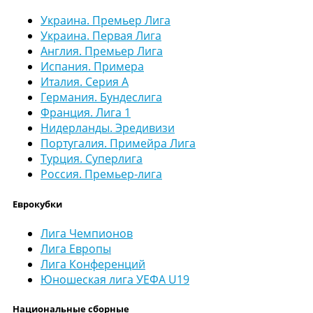
Украина. Премьер Лига
Украина. Первая Лига
Англия. Премьер Лига
Испания. Примера
Италия. Серия А
Германия. Бундеслига
Франция. Лига 1
Нидерланды. Эредивизи
Португалия. Примейра Лига
Турция. Суперлига
Россия. Премьер-лига
Еврокубки
Лига Чемпионов
Лига Европы
Лига Конференций
Юношеская лига УЕФА U19
Национальные сборные