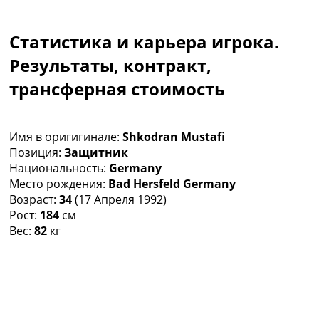
Коллективный прогноз
Турниры
Статистика и карьера игрока.
Чемпионат Мира
Украина. Премьер-Лига
Результаты, контракт,
Украина. Первая Лига
трансферная стоимость
Лига Чемпионов
Англия. Премьер Лига
Испания. Ла Лига
Имя в оригигинале:
Shkodran Mustafi
Другие Турниры >>>
Позиция:
Защитник
Таблицы
Национальность:
Germany
Таблицы групп Чемпионата Мира
Место рождения:
Bad Hersfeld Germany
Украина. Премьер-Лига
Возраст:
34
(17 Апреля 1992)
Украина. Первая Лига
Рост:
184
см
Лига Чемпионов. Таблицы групп
Вес:
82
кг
Англия. Премьер-Лига
Испания. Ла Лига
Все таблицы >>>
Рейтинги
Рейтинг стран УЕФА
Рейтинг клубов УЕФА