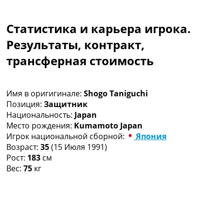
Коллективный прогноз
Турниры
Статистика и карьера игрока.
Чемпионат Мира
Украина. Премьер-Лига
Результаты, контракт,
Украина. Первая Лига
трансферная стоимость
Лига Чемпионов
Англия. Премьер Лига
Испания. Ла Лига
Имя в оригигинале:
Shogo Taniguchi
Другие Турниры >>>
Позиция:
Защитник
Таблицы
Национальность:
Japan
Таблицы групп Чемпионата Мира
Место рождения:
Kumamoto Japan
Украина. Премьер-Лига
Игрок национальной сборной:
Япония
Украина. Первая Лига
Возраст:
35
(15 Июля 1991)
Лига Чемпионов. Таблицы групп
Рост:
183
см
Англия. Премьер-Лига
Вес:
75
кг
Испания. Ла Лига
Все таблицы >>>
Рейтинги
Рейтинг стран УЕФА
Рейтинг клубов УЕФА