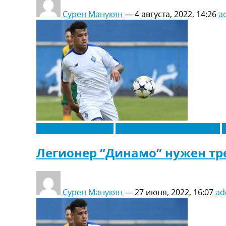
Сурен Манукян
—
4 августа, 2022, 14:26
a
Латинская Америка
Новости футбола Украины
Легионер “Динамо” нужен тр
Сурен Манукян
—
27 июня, 2022, 16:07
ad