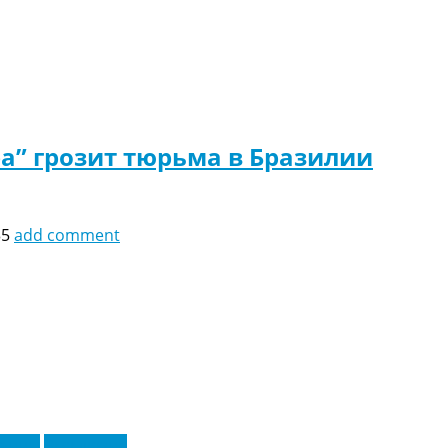
а” грозит тюрьма в Бразилии
35
add comment
раины
Эксклюзив