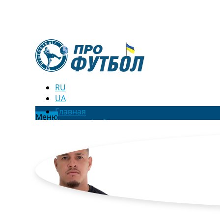
RU
UA
Главная
Меню
Новости футбола
Видео
Трансферы
Новости футбола Украины
Последние комментарии
Конкурс прогнозов
Логин
Рейтинги
Правила
Коллективный прогноз