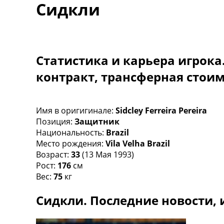
Сидкли
Турниры
Чемпионат Мира
Украина. Премьер-Лига
Украина. Первая Лига
Лига Чемпионов
Статистика и карьера игрока
Англия. Премьер Лига
контракт, трансферная стои
Испания. Ла Лига
Другие Турниры >>>
Таблицы
Таблицы групп Чемпионата Мира
Имя в оригигинале:
Sidcley Ferreira Pereira
Украина. Премьер-Лига
Позиция:
Защитник
Украина. Первая Лига
Национальность:
Brazil
Лига Чемпионов. Таблицы групп
Место рождения:
Vila Velha Brazil
Англия. Премьер-Лига
Возраст:
33
(13 Мая 1993)
Испания. Ла Лига
Рост:
176
см
Все таблицы >>>
Вес:
75
кг
Рейтинги
Сидкли. Последние новости, 
Рейтинг стран УЕФА
Рейтинг клубов УЕФА
Рейтинг ФИФА