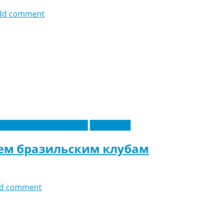
dd comment
Футбольные трансферы
Эксклюзив
ем бразильским клубам
d comment