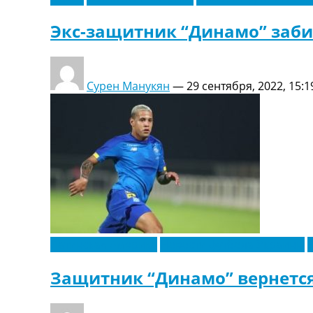
Экс-защитник “Динамо” заби
Сурен Манукян
—
29 сентября, 2022, 15:1
Латинская Америка
Новости футбола Украины
Защитник “Динамо” вернется