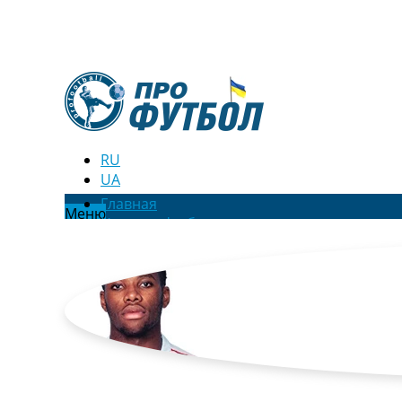
RU
UA
Главная
Меню
Новости футбола
Видео
Трансферы
Новости футбола Украины
Последние комментарии
Конкурс прогнозов
Логин
Рейтинги
Правила
Коллективный прогноз