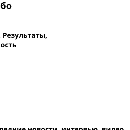
мбо
. Результаты,
мость
ледние новости, интервью, видео