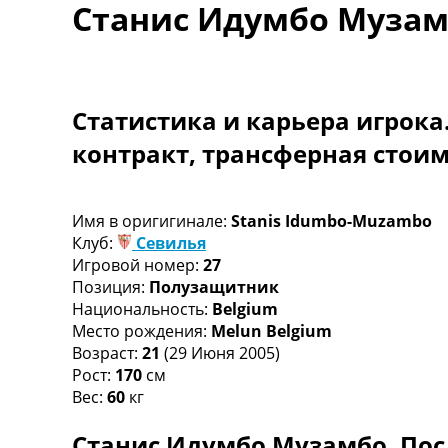
Станис Идумбо Муза
Турниры
Чемпионат Мира
Украина. Премьер-Лига
Украина. Первая Лига
Лига Чемпионов
Статистика и карьера игрока
Англия. Премьер Лига
контракт, трансферная стои
Испания. Ла Лига
Другие Турниры >>>
Таблицы
Таблицы групп Чемпионата Мира
Имя в оригигинале:
Stanis Idumbo-Muzambo
Украина. Премьер-Лига
Клуб:
Севилья
Украина. Первая Лига
Игровой номер:
27
Лига Чемпионов. Таблицы групп
Позиция:
Полузащитник
Англия. Премьер-Лига
Национальность:
Belgium
Испания. Ла Лига
Место рождения:
Melun Belgium
Все таблицы >>>
Возраст:
21
(29 Июня 2005)
Рейтинги
Рост:
170
см
Рейтинг стран УЕФА
Вес:
60
кг
Рейтинг клубов УЕФА
Станис Идумбо Музамбо. Пос
Рейтинг ФИФА