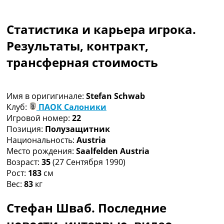
Коллективный прогноз
Турниры
Статистика и карьера игрока.
Чемпионат Мира
Украина. Премьер-Лига
Результаты, контракт,
Украина. Первая Лига
трансферная стоимость
Лига Чемпионов
Англия. Премьер Лига
Испания. Ла Лига
Имя в оригигинале:
Stefan Schwab
Другие Турниры >>>
Клуб:
ПАОК Салоники
Таблицы
Игровой номер:
22
Таблицы групп Чемпионата Мира
Позиция:
Полузащитник
Украина. Премьер-Лига
Национальность:
Austria
Украина. Первая Лига
Место рождения:
Saalfelden Austria
Лига Чемпионов. Таблицы групп
Возраст:
35
(27 Сентября 1990)
Англия. Премьер-Лига
Рост:
183
см
Испания. Ла Лига
Вес:
83
кг
Все таблицы >>>
Рейтинги
Стефан Шваб. Последние
Рейтинг стран УЕФА
Рейтинг клубов УЕФА