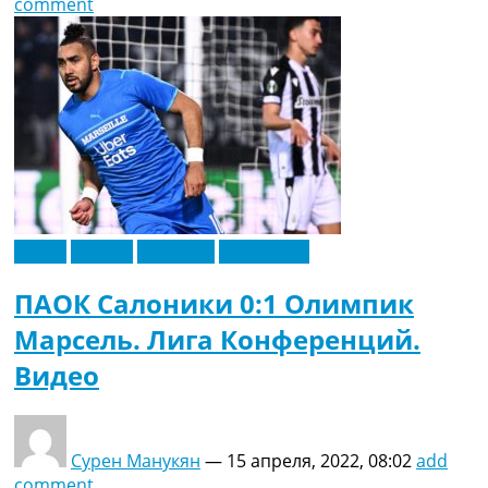
comment
Видео
Европа
Франция
Эксклюзив
ПАОК Салоники 0:1 Олимпик
Марсель. Лига Конференций.
Видео
Сурен Манукян
—
15 апреля, 2022, 08:02
add
comment