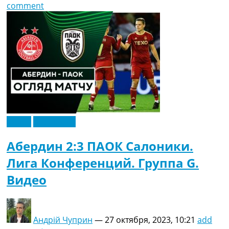
comment
Видео
Эксклюзив
Абердин 2:3 ПАОК Салоники.
Лига Конференций. Группа G.
Видео
Андрій Чуприн
—
27 октября, 2023, 10:21
add