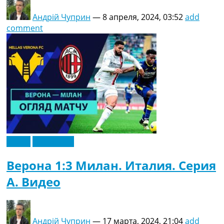
Андрій Чуприн
—
8 апреля, 2024, 03:52
add
comment
Видео
Эксклюзив
Верона 1:3 Милан. Италия. Серия
A. Видео
Андрій Чуприн
—
17 марта, 2024, 21:04
add