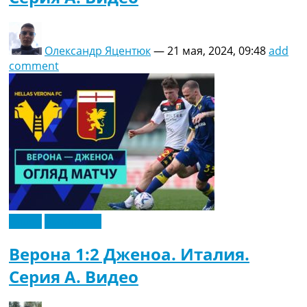
Олександр Яцентюк
—
21 мая, 2024, 09:48
add
comment
Видео
Эксклюзив
Верона 1:2 Дженоа. Италия.
Серия A. Видео