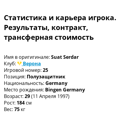
Коллективный прогноз
Турниры
Статистика и карьера игрока.
Чемпионат Мира
Украина. Премьер-Лига
Результаты, контракт,
Украина. Первая Лига
трансферная стоимость
Лига Чемпионов
Англия. Премьер Лига
Испания. Ла Лига
Имя в оригигинале:
Suat Serdar
Другие Турниры >>>
Клуб:
Верона
Таблицы
Игровой номер:
25
Таблицы групп Чемпионата Мира
Позиция:
Полузащитник
Украина. Премьер-Лига
Национальность:
Germany
Украина. Первая Лига
Место рождения:
Bingen Germany
Лига Чемпионов. Таблицы групп
Возраст:
29
(11 Апреля 1997)
Англия. Премьер-Лига
Рост:
184
см
Испания. Ла Лига
Вес:
75
кг
Все таблицы >>>
Рейтинги
Рейтинг стран УЕФА
Рейтинг клубов УЕФА