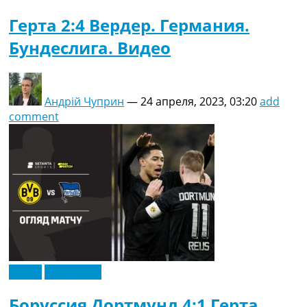
Герта 2:4 Вердер. Германия.
Бундеслига. Видео
Андрій Чуприн
—
24 апреля, 2023, 03:20
add
comment
Видео
Эксклюзив
Боруссия Дортмунд 4:1 Герта.