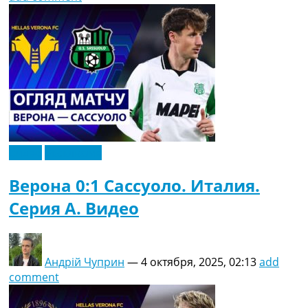
Видео
Эксклюзив
Верона 0:1 Сассуоло. Италия.
Серия A. Видео
Андрій Чуприн
—
4 октября, 2025, 02:13
add
comment