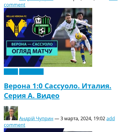
comment
Видео
Эксклюзив
Верона 1:0 Сассуоло. Италия.
Серия A. Видео
Андрій Чуприн
—
3 марта, 2024, 19:02
add
comment