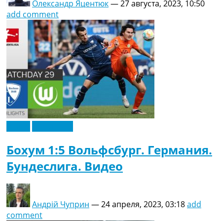
Олександр Яцентюк
—
27 августа, 2023, 10:50
add comment
Видео
Эксклюзив
Бохум 1:5 Вольфсбург. Германия.
Бундеслига. Видео
Андрій Чуприн
—
24 апреля, 2023, 03:18
add
comment