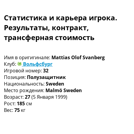
Коллективный прогноз
Турниры
Статистика и карьера игрока.
Чемпионат Мира
Украина. Премьер-Лига
Результаты, контракт,
Украина. Первая Лига
трансферная стоимость
Лига Чемпионов
Англия. Премьер Лига
Испания. Ла Лига
Имя в оригигинале:
Mattias Olof Svanberg
Другие Турниры >>>
Клуб:
Вольфсбург
Таблицы
Игровой номер:
32
Таблицы групп Чемпионата Мира
Позиция:
Полузащитник
Украина. Премьер-Лига
Национальность:
Sweden
Украина. Первая Лига
Место рождения:
Malmö Sweden
Лига Чемпионов. Таблицы групп
Возраст:
27
(5 Января 1999)
Англия. Премьер-Лига
Рост:
185
см
Испания. Ла Лига
Вес:
75
кг
Все таблицы >>>
Рейтинги
Рейтинг стран УЕФА
Рейтинг клубов УЕФА