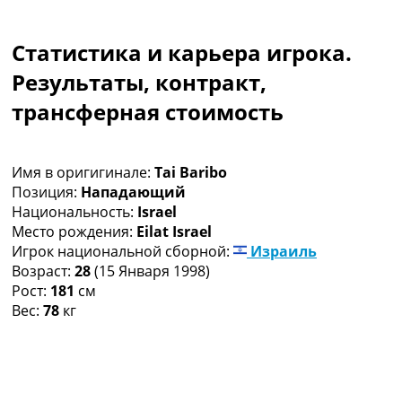
Коллективный прогноз
Турниры
Статистика и карьера игрока.
Чемпионат Мира
Украина. Премьер-Лига
Результаты, контракт,
Украина. Первая Лига
трансферная стоимость
Лига Чемпионов
Англия. Премьер Лига
Испания. Ла Лига
Имя в оригигинале:
Tai Baribo
Другие Турниры >>>
Позиция:
Нападающий
Таблицы
Национальность:
Israel
Таблицы групп Чемпионата Мира
Место рождения:
Eilat Israel
Украина. Премьер-Лига
Игрок национальной сборной:
Израиль
Украина. Первая Лига
Возраст:
28
(15 Января 1998)
Лига Чемпионов. Таблицы групп
Рост:
181
см
Англия. Премьер-Лига
Вес:
78
кг
Испания. Ла Лига
Все таблицы >>>
Рейтинги
Рейтинг стран УЕФА
Рейтинг клубов УЕФА