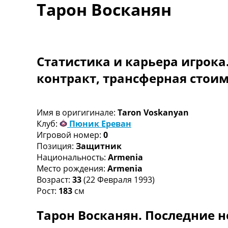
Тарон Восканян
Турниры
Чемпионат Мира
Украина. Премьер-Лига
Украина. Первая Лига
Лига Чемпионов
Статистика и карьера игрока
Англия. Премьер Лига
контракт, трансферная стои
Испания. Ла Лига
Другие Турниры >>>
Таблицы
Таблицы групп Чемпионата Мира
Имя в оригигинале:
Taron Voskanyan
Украина. Премьер-Лига
Клуб:
Пюник Ереван
Украина. Первая Лига
Игровой номер:
0
Лига Чемпионов. Таблицы групп
Позиция:
Защитник
Англия. Премьер-Лига
Национальность:
Armenia
Испания. Ла Лига
Место рождения:
Armenia
Все таблицы >>>
Возраст:
33
(22 Февраля 1993)
Рейтинги
Рост:
183
см
Рейтинг стран УЕФА
Тарон Восканян. Последние н
Рейтинг клубов УЕФА
Рейтинг ФИФА