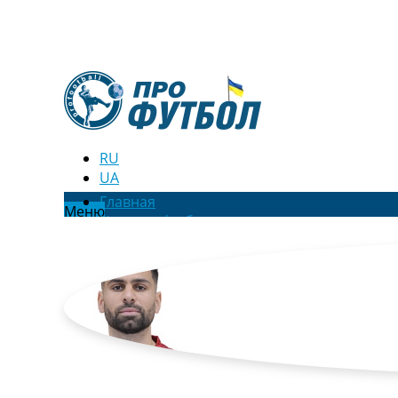
RU
UA
Главная
Меню
Новости футбола
Видео
Трансферы
Новости футбола Украины
Последние комментарии
Конкурс прогнозов
Логин
Рейтинги
Правила
Коллективный прогноз