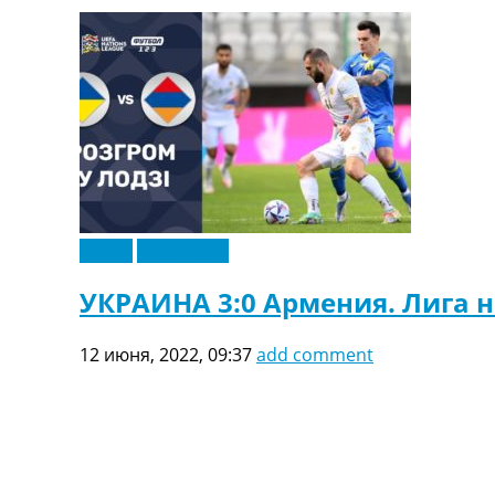
ТВ программа
RU
UA
Categories
Главная
Новости футбола
Видео
Трансферы
Видео
Эксклюзив
Новости футбола Украины
Последние комментарии
УКРАИНА 3:0 Армения. Лига н
Конкурс прогнозов
Логин
12 июня, 2022, 09:37
add comment
Рейтинги
Правила
Коллективный прогноз
Турниры
Чемпионат Мира
Украина. Премьер-Лига