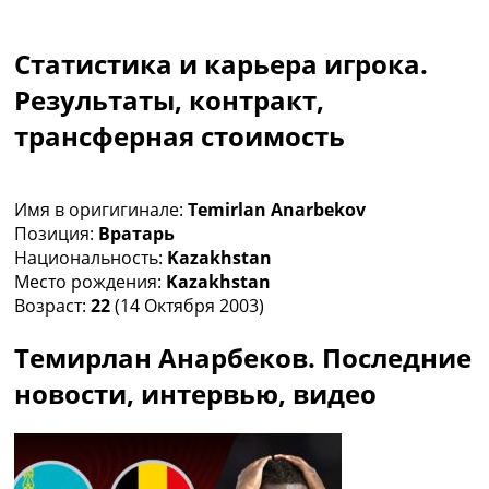
Коллективный прогноз
Турниры
Статистика и карьера игрока.
Чемпионат Мира
Украина. Премьер-Лига
Результаты, контракт,
Украина. Первая Лига
трансферная стоимость
Лига Чемпионов
Англия. Премьер Лига
Испания. Ла Лига
Имя в оригигинале:
Temirlan Anarbekov
Другие Турниры >>>
Позиция:
Вратарь
Таблицы
Национальность:
Kazakhstan
Таблицы групп Чемпионата Мира
Место рождения:
Kazakhstan
Украина. Премьер-Лига
Возраст:
22
(14 Октября 2003)
Украина. Первая Лига
Лига Чемпионов. Таблицы групп
Темирлан Анарбеков. Последние
Англия. Премьер-Лига
Испания. Ла Лига
новости, интервью, видео
Все таблицы >>>
Рейтинги
Рейтинг стран УЕФА
Рейтинг клубов УЕФА