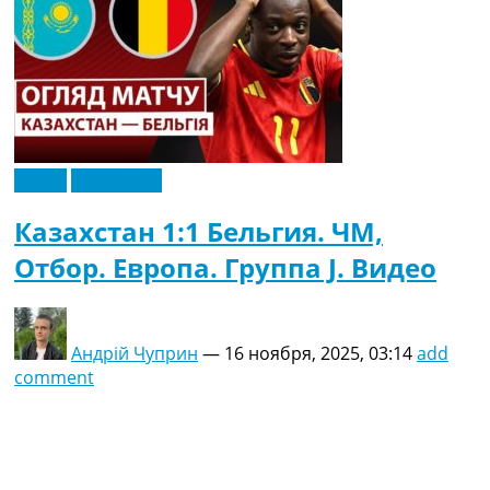
Рейтинг ФИФА
ТВ программа
RU
UA
Categories
Видео
Эксклюзив
Главная
Новости футбола
Казахстан 1:1 Бельгия. ЧМ,
Видео
Отбор. Европа. Группа J. Видео
Трансферы
Новости футбола Украины
Последние комментарии
Конкурс прогнозов
Андрій Чуприн
—
16 ноября, 2025, 03:14
add
Логин
comment
Рейтинги
Правила
Коллективный прогноз
Турниры
Чемпионат Мира