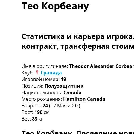
Тео Корбеану
Турниры
Чемпионат Мира
Украина. Премьер-Лига
Украина. Первая Лига
Лига Чемпионов
Статистика и карьера игрока
Англия. Премьер Лига
контракт, трансферная стои
Испания. Ла Лига
Другие Турниры >>>
Таблицы
Таблицы групп Чемпионата Мира
Имя в оригигинале:
Theodor Alexander Corbea
Украина. Премьер-Лига
Клуб:
Гранада
Украина. Первая Лига
Игровой номер:
19
Лига Чемпионов. Таблицы групп
Позиция:
Полузащитник
Англия. Премьер-Лига
Национальность:
Canada
Испания. Ла Лига
Место рождения:
Hamilton Canada
Все таблицы >>>
Возраст:
24
(17 Мая 2002)
Рейтинги
Рост:
190
см
Рейтинг стран УЕФА
Вес:
83
кг
Рейтинг клубов УЕФА
Тео Корбеану. Последние нов
Рейтинг ФИФА