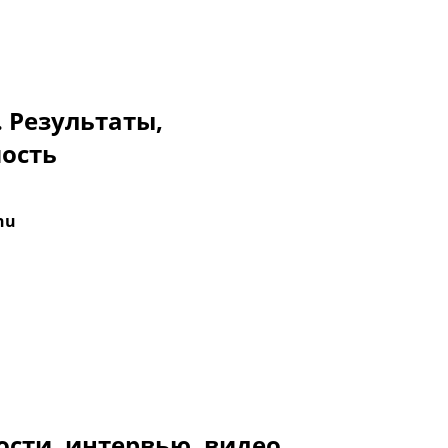
. Результаты,
мость
nu
ости, интервью, видео