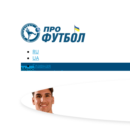
RU
UA
Главная
Меню
Новости футбола
Видео
Трансферы
Новости футбола Украины
Последние комментарии
Конкурс прогнозов
Логин
Рейтинги
Правила
Коллективный прогноз