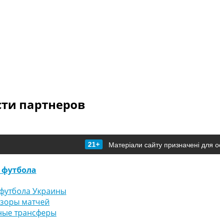
сти партнеров
21+
Матеріали сайту призначені для о
 футбола
футбола Украины
бзоры матчей
ные трансферы