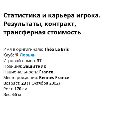
Коллективный прогноз
Турниры
Статистика и карьера игрока.
Чемпионат Мира
Украина. Премьер-Лига
Результаты, контракт,
Украина. Первая Лига
трансферная стоимость
Лига Чемпионов
Англия. Премьер Лига
Испания. Ла Лига
Имя в оригигинале:
Théo Le Bris
Другие Турниры >>>
Клуб:
Лорьян
Таблицы
Игровой номер:
37
Таблицы групп Чемпионата Мира
Позиция:
Защитник
Украина. Премьер-Лига
Национальность:
France
Украина. Первая Лига
Место рождения:
Rennes France
Лига Чемпионов. Таблицы групп
Возраст:
23
(1 Октября 2002)
Англия. Премьер-Лига
Рост:
170
см
Испания. Ла Лига
Вес:
65
кг
Все таблицы >>>
Рейтинги
Рейтинг стран УЕФА
Рейтинг клубов УЕФА