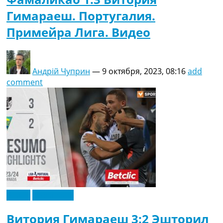
Гимараеш. Португалия.
Примейра Лига. Видео
Андрій Чуприн
—
9 октября, 2023, 08:16
add
comment
Видео
Эксклюзив
Витория Гимараеш 3:2 Эшторил