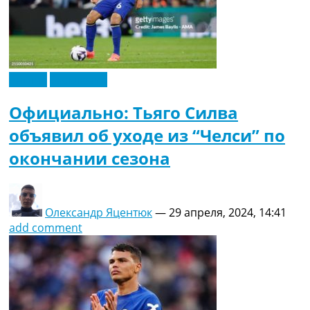
Англия
Эксклюзив
Официально: Тьяго Силва
объявил об уходе из “Челси” по
окончании сезона
Олександр Яцентюк
—
29 апреля, 2024, 14:41
add comment