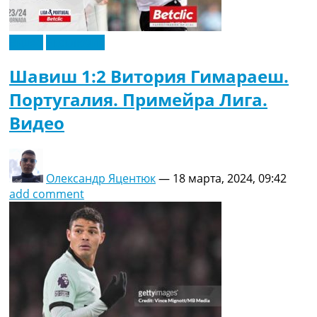
Видео
Эксклюзив
Шавиш 1:2 Витория Гимараеш.
Португалия. Примейра Лига.
Видео
Олександр Яцентюк
—
18 марта, 2024, 09:42
add comment