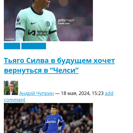
Англия
Эксклюзив
Тьяго Силва в будущем хочет
вернуться в “Челси”
Андрій Чуприн
—
18 мая, 2024, 15:23
add
comment