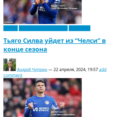
Англия
Футбольные трансферы
Эксклюзив
Тьяго Силва уйдет из “Челси” в
конце сезона
Андрій Чуприн
—
22 апреля, 2024, 19:57
add
comment