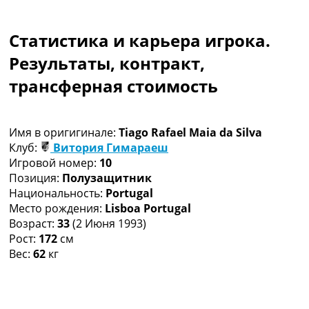
Коллективный прогноз
Турниры
Статистика и карьера игрока.
Чемпионат Мира
Украина. Премьер-Лига
Результаты, контракт,
Украина. Первая Лига
трансферная стоимость
Лига Чемпионов
Англия. Премьер Лига
Испания. Ла Лига
Имя в оригигинале:
Tiago Rafael Maia da Silva
Другие Турниры >>>
Клуб:
Витория Гимараеш
Таблицы
Игровой номер:
10
Таблицы групп Чемпионата Мира
Позиция:
Полузащитник
Украина. Премьер-Лига
Национальность:
Portugal
Украина. Первая Лига
Место рождения:
Lisboa Portugal
Лига Чемпионов. Таблицы групп
Возраст:
33
(2 Июня 1993)
Англия. Премьер-Лига
Рост:
172
см
Испания. Ла Лига
Вес:
62
кг
Все таблицы >>>
Рейтинги
Рейтинг стран УЕФА
Рейтинг клубов УЕФА