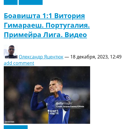
Видео
Эксклюзив
Боавишта 1:1 Витория
Гимараеш. Португалия.
Примейра Лига. Видео
Олександр Яцентюк
—
18 декабря, 2023, 12:49
add comment
Эксклюзив