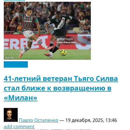
Эксклюзив
41-летний ветеран Тьяго Силва
стал ближе к возвращению в
«Милан»
Павло Остапенко
—
19 декабря, 2025, 13:46
add comment