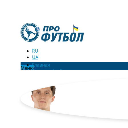
RU
UA
Главная
Меню
Новости футбола
Видео
Трансферы
Новости футбола Украины
Последние комментарии
Конкурс прогнозов
Логин
Рейтинги
Правила
Коллективный прогноз