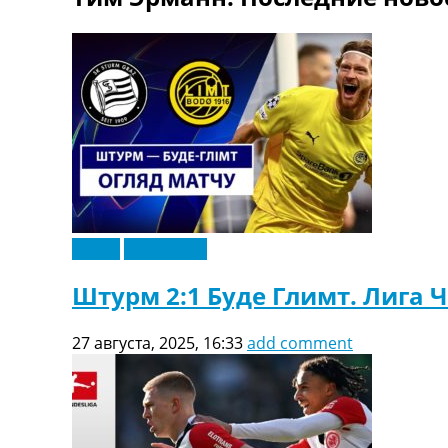
ТВ программа
RU
UA
Categories
Главная
Новости футбола
Видео
Трансферы
Новости футбола Украины
Видео
Эксклюзив
Последние комментарии
Конкурс прогнозов
Штурм 2:1 Буде Глимт. Лига 
Логин
Рейтинги
27 августа, 2025, 16:33
add comment
Правила
Коллективный прогноз
Турниры
Чемпионат Мира
Украина. Премьер-Лига