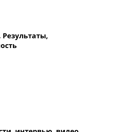
. Результаты,
мость
сти, интервью, видео