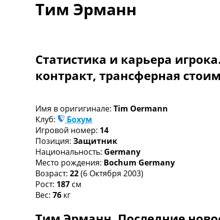
Тим Эрманн
Турниры
Чемпионат Мира
Украина. Премьер-Лига
Украина. Первая Лига
Лига Чемпионов
Статистика и карьера игрока
Англия. Премьер Лига
контракт, трансферная стои
Испания. Ла Лига
Другие Турниры >>>
Таблицы
Таблицы групп Чемпионата Мира
Имя в оригигинале:
Tim Oermann
Украина. Премьер-Лига
Клуб:
Бохум
Украина. Первая Лига
Игровой номер:
14
Лига Чемпионов. Таблицы групп
Позиция:
Защитник
Англия. Премьер-Лига
Национальность:
Germany
Испания. Ла Лига
Место рождения:
Bochum Germany
Все таблицы >>>
Возраст:
22
(6 Октября 2003)
Рейтинги
Рост:
187
см
Рейтинг стран УЕФА
Вес:
76
кг
Рейтинг клубов УЕФА
Тим Эрманн. Последние ново
Рейтинг ФИФА