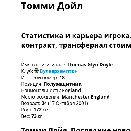
Томми Дойл
Турниры
Чемпионат Мира
Украина. Премьер-Лига
Украина. Первая Лига
Лига Чемпионов
Статистика и карьера игрока
Англия. Премьер Лига
контракт, трансферная стои
Испания. Ла Лига
Другие Турниры >>>
Таблицы
Таблицы групп Чемпионата Мира
Имя в оригигинале:
Thomas Glyn Doyle
Украина. Премьер-Лига
Клуб:
Вулверхэмптон
Украина. Первая Лига
Игровой номер:
18
Лига Чемпионов. Таблицы групп
Позиция:
Полузащитник
Англия. Премьер-Лига
Национальность:
England
Испания. Ла Лига
Место рождения:
Manchester England
Все таблицы >>>
Возраст:
24
(17 Октября 2001)
Рейтинги
Рост:
172
см
Рейтинг стран УЕФА
Вес:
73
кг
Рейтинг клубов УЕФА
Томми Дойл. Последние ново
Рейтинг ФИФА