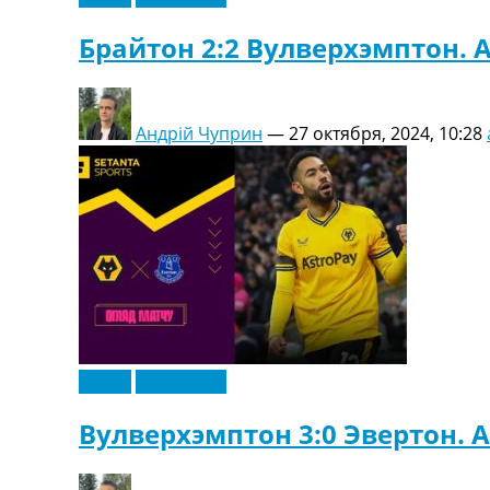
Брайтон 2:2 Вулверхэмптон. 
Андрій Чуприн
—
27 октября, 2024, 10:28
Видео
Эксклюзив
Вулверхэмптон 3:0 Эвертон. 