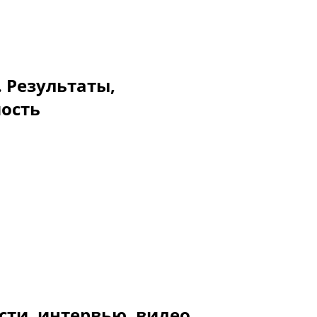
. Результаты,
мость
сти, интервью, видео