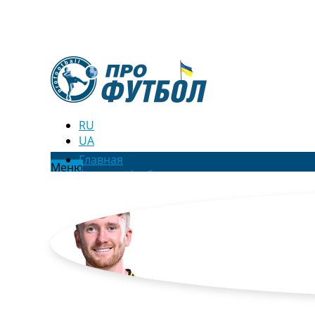
RU
UA
Главная
Меню
Новости футбола
Видео
Трансферы
Новости футбола Украины
Последние комментарии
Конкурс прогнозов
Логин
Рейтинги
Правила
Коллективный прогноз