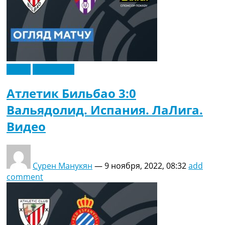
Видео
Эксклюзив
Атлетик Бильбао 3:0
Вальядолид. Испания. ЛаЛига.
Видео
Сурен Манукян
—
9 ноября, 2022, 08:32
add
comment