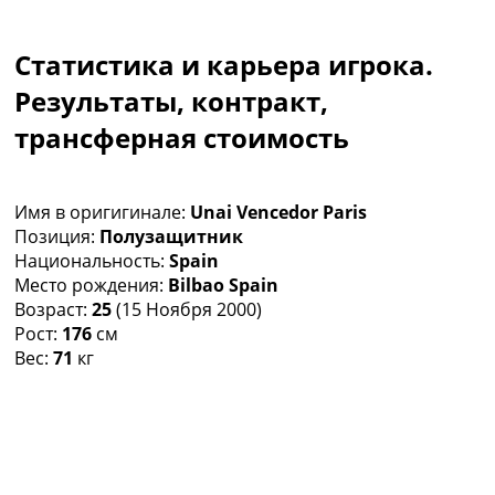
Коллективный прогноз
Турниры
Статистика и карьера игрока.
Чемпионат Мира
Украина. Премьер-Лига
Результаты, контракт,
Украина. Первая Лига
трансферная стоимость
Лига Чемпионов
Англия. Премьер Лига
Испания. Ла Лига
Имя в оригигинале:
Unai Vencedor Paris
Другие Турниры >>>
Позиция:
Полузащитник
Таблицы
Национальность:
Spain
Таблицы групп Чемпионата Мира
Место рождения:
Bilbao Spain
Украина. Премьер-Лига
Возраст:
25
(15 Ноября 2000)
Украина. Первая Лига
Рост:
176
см
Лига Чемпионов. Таблицы групп
Вес:
71
кг
Англия. Премьер-Лига
Испания. Ла Лига
Все таблицы >>>
Рейтинги
Рейтинг стран УЕФА
Рейтинг клубов УЕФА