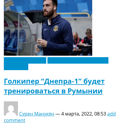
Восточная Европа
Новости футбола Украины
Эксклюзив
Голкипер “Днепра-1” будет
тренироваться в Румынии
Сурен Манукян
—
4 марта, 2022, 08:53
add
comment