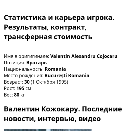
Коллективный прогноз
Турниры
Статистика и карьера игрока.
Чемпионат Мира
Украина. Премьер-Лига
Результаты, контракт,
Украина. Первая Лига
трансферная стоимость
Лига Чемпионов
Англия. Премьер Лига
Испания. Ла Лига
Имя в оригигинале:
Valentin Alexandru Cojocaru
Другие Турниры >>>
Позиция:
Вратарь
Таблицы
Национальность:
Romania
Таблицы групп Чемпионата Мира
Место рождения:
București Romania
Украина. Премьер-Лига
Возраст:
30
(1 Октября 1995)
Украина. Первая Лига
Рост:
195
см
Лига Чемпионов. Таблицы групп
Вес:
80
кг
Англия. Премьер-Лига
Испания. Ла Лига
Валентин Кожокару. Последние
Все таблицы >>>
Рейтинги
новости, интервью, видео
Рейтинг стран УЕФА
Рейтинг клубов УЕФА