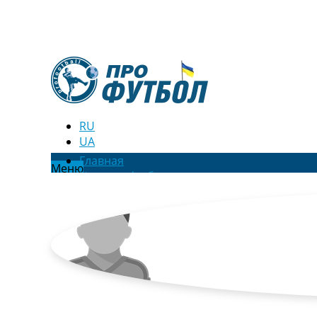
RU
UA
Главная
Меню
Новости футбола
Видео
Трансферы
Новости футбола Украины
Последние комментарии
Конкурс прогнозов
Логин
Рейтинги
Правила
Коллективный прогноз