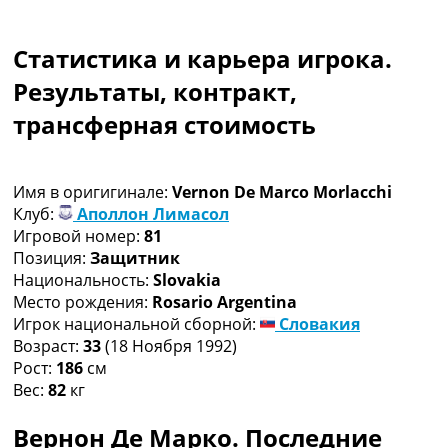
Коллективный прогноз
Турниры
Статистика и карьера игрока.
Чемпионат Мира
Украина. Премьер-Лига
Результаты, контракт,
Украина. Первая Лига
трансферная стоимость
Лига Чемпионов
Англия. Премьер Лига
Испания. Ла Лига
Имя в оригигинале:
Vernon De Marco Morlacchi
Другие Турниры >>>
Клуб:
Аполлон Лимасол
Таблицы
Игровой номер:
81
Таблицы групп Чемпионата Мира
Позиция:
Защитник
Украина. Премьер-Лига
Национальность:
Slovakia
Украина. Первая Лига
Место рождения:
Rosario Argentina
Лига Чемпионов. Таблицы групп
Игрок национальной сборной:
Словакия
Англия. Премьер-Лига
Возраст:
33
(18 Ноября 1992)
Испания. Ла Лига
Рост:
186
см
Все таблицы >>>
Вес:
82
кг
Рейтинги
Рейтинг стран УЕФА
Вернон Де Марко. Последние
Рейтинг клубов УЕФА