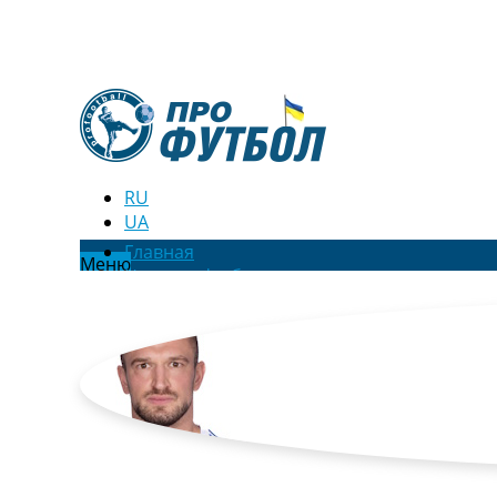
RU
UA
Главная
Меню
Новости футбола
Видео
Трансферы
Новости футбола Украины
Последние комментарии
Конкурс прогнозов
Логин
Рейтинги
Правила
Коллективный прогноз