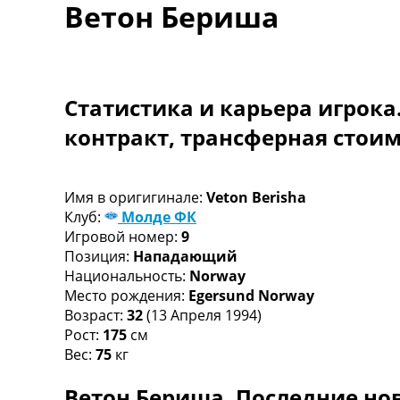
Ветон Бериша
Турниры
Чемпионат Мира
Украина. Премьер-Лига
Украина. Первая Лига
Лига Чемпионов
Статистика и карьера игрока
Англия. Премьер Лига
контракт, трансферная стои
Испания. Ла Лига
Другие Турниры >>>
Таблицы
Таблицы групп Чемпионата Мира
Имя в оригигинале:
Veton Berisha
Украина. Премьер-Лига
Клуб:
Молде ФК
Украина. Первая Лига
Игровой номер:
9
Лига Чемпионов. Таблицы групп
Позиция:
Нападающий
Англия. Премьер-Лига
Национальность:
Norway
Испания. Ла Лига
Место рождения:
Egersund Norway
Все таблицы >>>
Возраст:
32
(13 Апреля 1994)
Рейтинги
Рост:
175
см
Рейтинг стран УЕФА
Вес:
75
кг
Рейтинг клубов УЕФА
Ветон Бериша. Последние нов
Рейтинг ФИФА