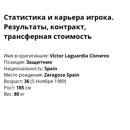
Коллективный прогноз
Турниры
Статистика и карьера игрока.
Чемпионат Мира
Украина. Премьер-Лига
Результаты, контракт,
Украина. Первая Лига
трансферная стоимость
Лига Чемпионов
Англия. Премьер Лига
Испания. Ла Лига
Имя в оригигинале:
Víctor Laguardia Cisneros
Другие Турниры >>>
Позиция:
Защитник
Таблицы
Национальность:
Spain
Таблицы групп Чемпионата Мира
Место рождения:
Zaragoza Spain
Украина. Премьер-Лига
Возраст:
36
(5 Ноября 1989)
Украина. Первая Лига
Рост:
185
см
Лига Чемпионов. Таблицы групп
Вес:
80
кг
Англия. Премьер-Лига
Испания. Ла Лига
Все таблицы >>>
Рейтинги
Рейтинг стран УЕФА
Рейтинг клубов УЕФА