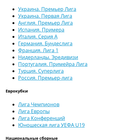
Украина. Премьер Лига
Украина. Первая Лига
Англия. Премьер Лига
Испания. Примера
Италия. Серия А
Германия. Бундеслига
Франция. Лига 1
Нидерланды. Эредивизи
Португалия. Примейра Лига
Турция. Суперлига
Россия. Премьер-лига
Еврокубки
Лига Чемпионов
Лига Европы
Лига Конференций
Юношеская лига УЕФА U19
Национальные сборные