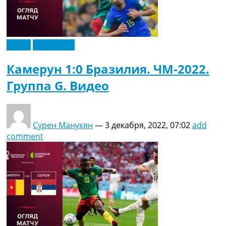
Видео
Эксклюзив
Камерун 1:0 Бразилия. ЧМ-2022.
Группа G. Видео
Сурен Манукян
—
3 декабря, 2022, 07:02
add
comment