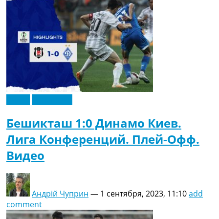
Видео
Эксклюзив
Бешикташ 1:0 Динамо Киев.
Лига Конференций. Плей-Офф.
Видео
Андрій Чуприн
—
1 сентября, 2023, 11:10
add
comment