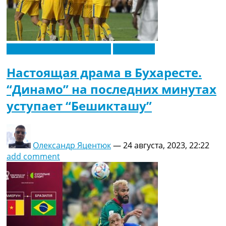
Новости футбола Украины
Эксклюзив
Настоящая драма в Бухаресте.
“Динамо” на последних минутах
уступает “Бешикташу”
Олександр Яцентюк
—
24 августа, 2023, 22:22
add comment