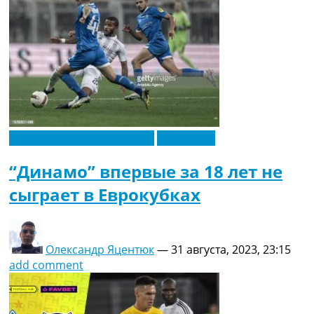
Новости футбола Украины
Эксклюзив
“Динамо” впервые за 18 лет не
сыграет в Еврокубках
Олександр Яцентюк
—
31 августа, 2023, 23:15
add comment