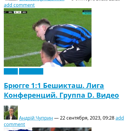
add comment
Видео
Эксклюзив
Брюгге 1:1 Бешикташ. Лига
Конференций. Группа D. Видео
Андрій Чуприн
—
22 сентября, 2023, 09:28
add
comment