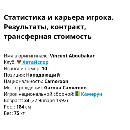
Коллективный прогноз
Турниры
Статистика и карьера игрока.
Чемпионат Мира
Украина. Премьер-Лига
Результаты, контракт,
Украина. Первая Лига
трансферная стоимость
Лига Чемпионов
Англия. Премьер Лига
Испания. Ла Лига
Имя в оригигинале:
Vincent Aboubakar
Другие Турниры >>>
Клуб:
Хатайспор
Таблицы
Игровой номер:
10
Таблицы групп Чемпионата Мира
Позиция:
Нападающий
Украина. Премьер-Лига
Национальность:
Cameroon
Украина. Первая Лига
Место рождения:
Garoua Cameroon
Лига Чемпионов. Таблицы групп
Игрок национальной сборной:
Камерун
Англия. Премьер-Лига
Возраст:
34
(22 Января 1992)
Испания. Ла Лига
Рост:
184
см
Все таблицы >>>
Вес:
75
кг
Рейтинги
Рейтинг стран УЕФА
Рейтинг клубов УЕФА