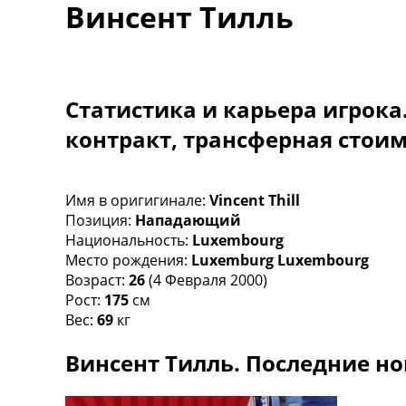
Винсент Тилль
Турниры
Чемпионат Мира
Украина. Премьер-Лига
Украина. Первая Лига
Лига Чемпионов
Статистика и карьера игрока
Англия. Премьер Лига
контракт, трансферная стои
Испания. Ла Лига
Другие Турниры >>>
Таблицы
Таблицы групп Чемпионата Мира
Имя в оригигинале:
Vincent Thill
Украина. Премьер-Лига
Позиция:
Нападающий
Украина. Первая Лига
Национальность:
Luxembourg
Лига Чемпионов. Таблицы групп
Место рождения:
Luxemburg Luxembourg
Англия. Премьер-Лига
Возраст:
26
(4 Февраля 2000)
Испания. Ла Лига
Рост:
175
см
Все таблицы >>>
Вес:
69
кг
Рейтинги
Винсент Тилль. Последние но
Рейтинг стран УЕФА
Рейтинг клубов УЕФА
Рейтинг ФИФА