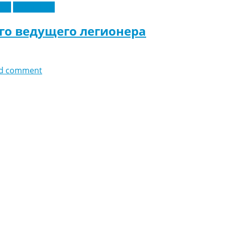
еры
Эксклюзив
го ведущего легионера
d comment