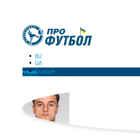
RU
UA
Главная
Меню
Новости футбола
Видео
Трансферы
Новости футбола Украины
Последние комментарии
Конкурс прогнозов
Логин
Рейтинги
Правила
Коллективный прогноз