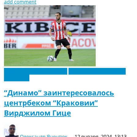
add comment
Новости футбола Украины
Футбольные трансферы
Эксклюзив
“Динамо” заинтересовалось
центрбеком “Краковии”
Вирджилом Гице
Олександр Яцентюк
—
12 января, 2024, 13:13