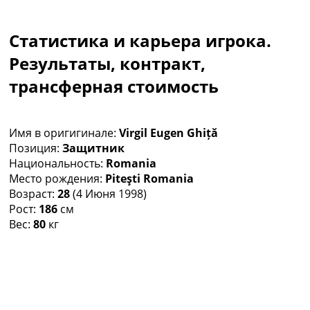
Коллективный прогноз
Турниры
Статистика и карьера игрока.
Чемпионат Мира
Украина. Премьер-Лига
Результаты, контракт,
Украина. Первая Лига
трансферная стоимость
Лига Чемпионов
Англия. Премьер Лига
Испания. Ла Лига
Имя в оригигинале:
Virgil Eugen Ghiță
Другие Турниры >>>
Позиция:
Защитник
Таблицы
Национальность:
Romania
Таблицы групп Чемпионата Мира
Место рождения:
Piteşti Romania
Украина. Премьер-Лига
Возраст:
28
(4 Июня 1998)
Украина. Первая Лига
Рост:
186
см
Лига Чемпионов. Таблицы групп
Вес:
80
кг
Англия. Премьер-Лига
Испания. Ла Лига
Все таблицы >>>
Рейтинги
Рейтинг стран УЕФА
Рейтинг клубов УЕФА