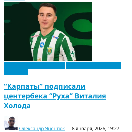
Новости футбола Украины
Футбольные трансферы
Эксклюзив
“Карпаты” подписали
центербека “Руха” Виталия
Холода
Олександр Яцентюк
—
8 января, 2026, 19:27