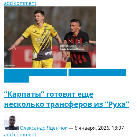
add comment
Новости футбола Украины
Футбольные трансферы
Эксклюзив
“Карпаты” готовят еще
несколько трансферов из “Руха”
Олександр Яцентюк
—
6 января, 2026, 13:07
add comment