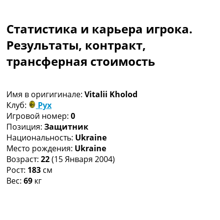
Коллективный прогноз
Турниры
Статистика и карьера игрока.
Чемпионат Мира
Украина. Премьер-Лига
Результаты, контракт,
Украина. Первая Лига
трансферная стоимость
Лига Чемпионов
Англия. Премьер Лига
Испания. Ла Лига
Имя в оригигинале:
Vitalii Kholod
Другие Турниры >>>
Клуб:
Рух
Таблицы
Игровой номер:
0
Таблицы групп Чемпионата Мира
Позиция:
Защитник
Украина. Премьер-Лига
Национальность:
Ukraine
Украина. Первая Лига
Место рождения:
Ukraine
Лига Чемпионов. Таблицы групп
Возраст:
22
(15 Января 2004)
Англия. Премьер-Лига
Рост:
183
см
Испания. Ла Лига
Вес:
69
кг
Все таблицы >>>
Рейтинги
Рейтинг стран УЕФА
Рейтинг клубов УЕФА