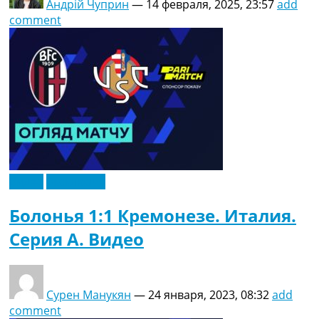
Андрій Чуприн
—
14 февраля, 2025, 23:57
add
comment
Видео
Эксклюзив
Болонья 1:1 Кремонезе. Италия.
Серия A. Видео
Сурен Манукян
—
24 января, 2023, 08:32
add
comment