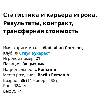
Коллективный прогноз
Турниры
Статистика и карьера игрока.
Чемпионат Мира
Украина. Премьер-Лига
Результаты, контракт,
Украина. Первая Лига
трансферная стоимость
Лига Чемпионов
Англия. Премьер Лига
Испания. Ла Лига
Имя в оригигинале:
Vlad Iulian Chiricheș
Другие Турниры >>>
Клуб:
Стяуа Бухарест
Таблицы
Игровой номер:
21
Таблицы групп Чемпионата Мира
Позиция:
Защитник
Украина. Премьер-Лига
Национальность:
Romania
Украина. Первая Лига
Место рождения:
Bacău Romania
Лига Чемпионов. Таблицы групп
Возраст:
36
(14 Ноября 1989)
Англия. Премьер-Лига
Рост:
184
см
Испания. Ла Лига
Вес:
75
кг
Все таблицы >>>
Рейтинги
Рейтинг стран УЕФА
Рейтинг клубов УЕФА