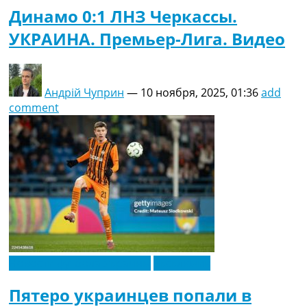
Динамо 0:1 ЛНЗ Черкассы.
УКРАИНА. Премьер-Лига. Видео
Андрій Чуприн
—
10 ноября, 2025, 01:36
add
comment
Новости футбола Украины
Эксклюзив
Пятеро украинцев попали в