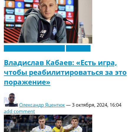
Новости футбола Украины
Эксклюзив
Владислав Кабаев: «Есть игра,
чтобы реабилитироваться за это
поражение»
Олександр Яцентюк
—
3 октября, 2024, 16:04
add comment