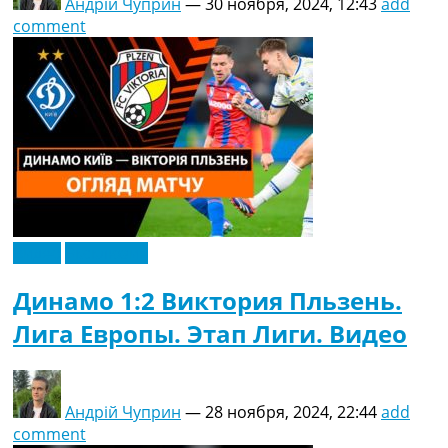
Андрій Чуприн
—
30 ноября, 2024, 12:43
add
comment
Видео
Эксклюзив
Динамо 1:2 Виктория Пльзень.
Лига Европы. Этап Лиги. Видео
Андрій Чуприн
—
28 ноября, 2024, 22:44
add
comment