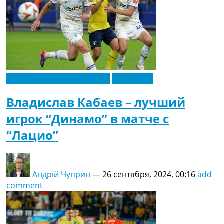
Новости футбола Украины
Эксклюзив
Владислав Кабаев – лучший
игрок “Динамо” в матче с
“Лацио”
Андрій Чуприн
—
26 сентября, 2024, 00:16
add
comment