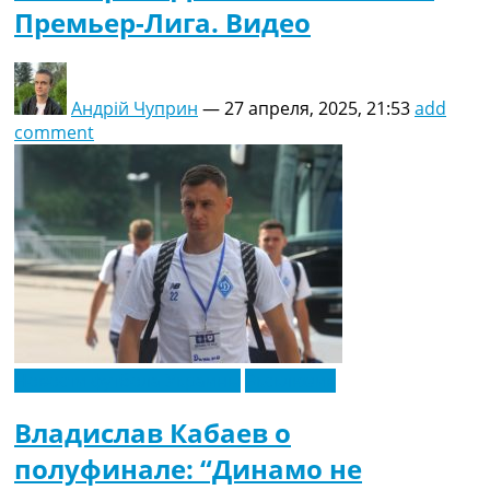
Премьер-Лига. Видео
Андрій Чуприн
—
27 апреля, 2025, 21:53
add
comment
Новости футбола Украины
Эксклюзив
Владислав Кабаев о
полуфинале: “Динамо не