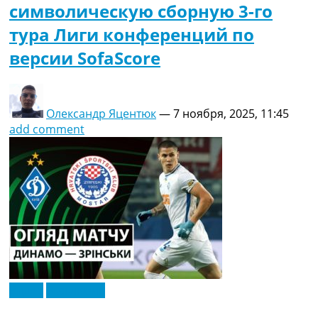
символическую сборную 3-го
тура Лиги конференций по
версии SofaScore
Олександр Яцентюк
—
7 ноября, 2025, 11:45
add comment
Видео
Эксклюзив