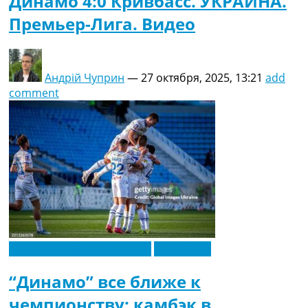
Динамо 4:0 Кривбасс. УКРАИНА.
Премьер-Лига. Видео
Андрій Чуприн
—
27 октября, 2025, 13:21
add
comment
Новости футбола Украины
Эксклюзив
“Динамо” все ближе к
чемпионству: камбэк в