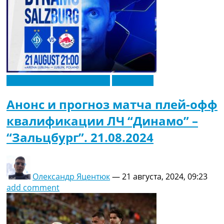
Новости футбола Украины
Эксклюзив
Анонс и прогноз матча плей-офф
квалификации ЛЧ “Динамо” –
“Зальцбург”. 21.08.2024
Олександр Яцентюк
—
21 августа, 2024, 09:23
add comment