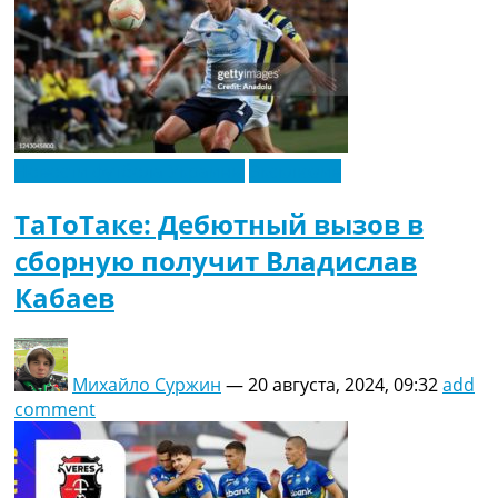
Новости футбола Украины
Эксклюзив
ТаТоТаке: Дебютный вызов в
сборную получит Владислав
Кабаев
Михайло Суржин
—
20 августа, 2024, 09:32
add
comment