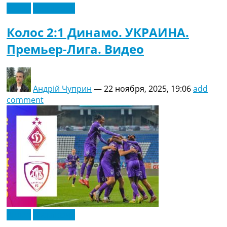
Видео
Эксклюзив
Колос 2:1 Динамо. УКРАИНА.
Премьер-Лига. Видео
Андрій Чуприн
—
22 ноября, 2025, 19:06
add
comment
Видео
Эксклюзив