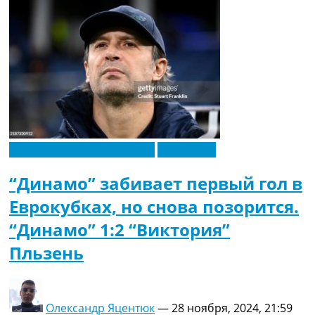
Новости футбола Украины
Эксклюзив
“Динамо” забивает первый гол в
Еврокубках, но снова позорится.
“Динамо” 1:2 “Виктория”
Пльзень
Олександр Яцентюк
—
28 ноября, 2024, 21:59