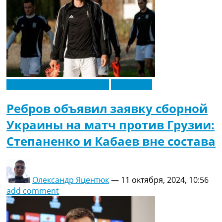
Новости футбола Украины
Эксклюзив
Ребров объявил заявку сборной
Украины на матч против Грузии:
Степаненко и Кабаев вне состава
Олександр Яцентюк
—
11 октября, 2024, 10:56
add comment