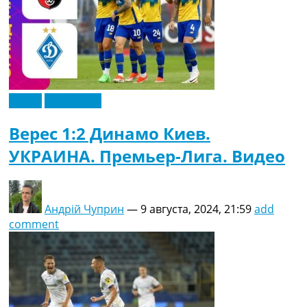
Видео
Эксклюзив
Верес 1:2 Динамо Киев.
УКРАИНА. Премьер-Лига. Видео
Андрій Чуприн
—
9 августа, 2024, 21:59
add
comment