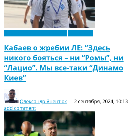
Новости футбола Украины
Эксклюзив
Кабаев о жребии ЛЕ: “Здесь
никого бояться – ни “Ромы”, ни
“Лацио”. Мы все-таки “Динамо
Киев”
Олександр Яцентюк
—
2 сентября, 2024, 10:13
add comment