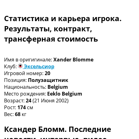
Коллективный прогноз
Турниры
Статистика и карьера игрока.
Чемпионат Мира
Украина. Премьер-Лига
Результаты, контракт,
Украина. Первая Лига
трансферная стоимость
Лига Чемпионов
Англия. Премьер Лига
Испания. Ла Лига
Имя в оригигинале:
Xander Blomme
Другие Турниры >>>
Клуб:
Эксельсиор
Таблицы
Игровой номер:
20
Таблицы групп Чемпионата Мира
Позиция:
Полузащитник
Украина. Премьер-Лига
Национальность:
Belgium
Украина. Первая Лига
Место рождения:
Eeklo Belgium
Лига Чемпионов. Таблицы групп
Возраст:
24
(21 Июня 2002)
Англия. Премьер-Лига
Рост:
174
см
Испания. Ла Лига
Вес:
68
кг
Все таблицы >>>
Рейтинги
Ксандер Бломм. Последние
Рейтинг стран УЕФА
Рейтинг клубов УЕФА