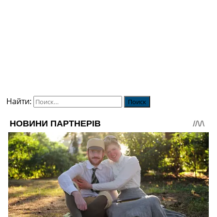
Украина. Премьер-Лига
Украина. Первая Лига
Лига Чемпионов
Англия. Премьер Лига
Испания. Ла Лига
Другие Турниры >>>
Таблицы
Таблицы групп Чемпионата Мира
Украина. Премьер-Лига
Найти:
Украина. Первая Лига
Лига Чемпионов. Таблицы групп
Англия. Премьер-Лига
Испания. Ла Лига
Все таблицы >>>
Рейтинги
Рейтинг стран УЕФА
Рейтинг клубов УЕФА
Рейтинг ФИФА
ТВ программа