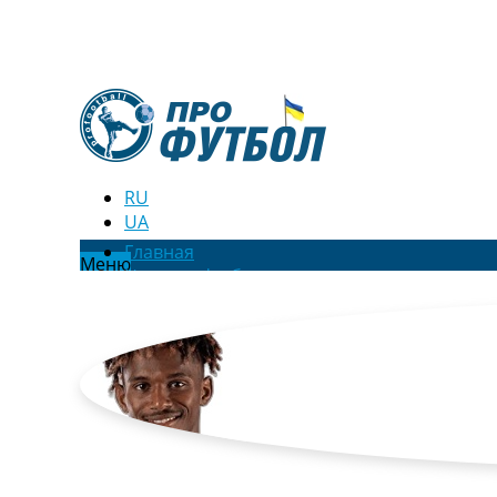
RU
UA
Главная
Меню
Новости футбола
Видео
Трансферы
Новости футбола Украины
Последние комментарии
Конкурс прогнозов
Логин
Рейтинги
Правила
Коллективный прогноз