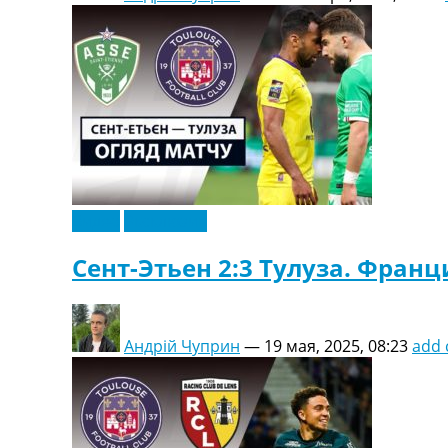
Видео
Эксклюзив
Сент-Этьен 2:3 Тулуза. Франц
Андрій Чуприн
—
19 мая, 2025, 08:23
add