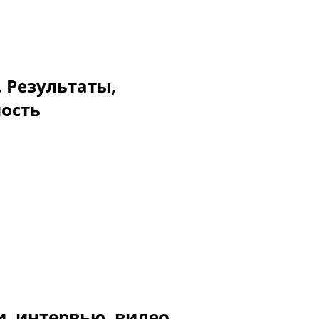
. Результаты,
мость
и, интервью, видео