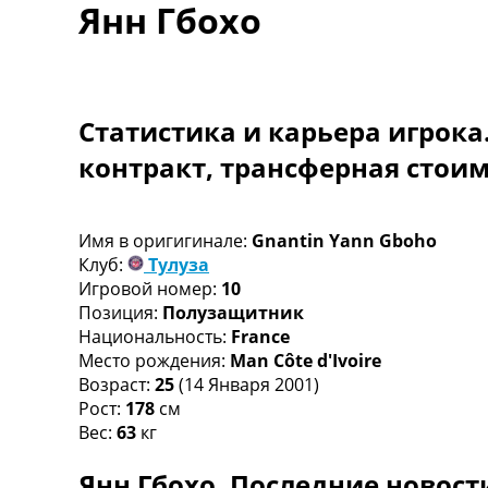
Янн Гбохо
Турниры
Чемпионат Мира
Украина. Премьер-Лига
Украина. Первая Лига
Лига Чемпионов
Статистика и карьера игрока
Англия. Премьер Лига
контракт, трансферная стои
Испания. Ла Лига
Другие Турниры >>>
Таблицы
Таблицы групп Чемпионата Мира
Имя в оригигинале:
Gnantin Yann Gboho
Украина. Премьер-Лига
Клуб:
Тулуза
Украина. Первая Лига
Игровой номер:
10
Лига Чемпионов. Таблицы групп
Позиция:
Полузащитник
Англия. Премьер-Лига
Национальность:
France
Испания. Ла Лига
Место рождения:
Man Côte d'Ivoire
Все таблицы >>>
Возраст:
25
(14 Января 2001)
Рейтинги
Рост:
178
см
Рейтинг стран УЕФА
Вес:
63
кг
Рейтинг клубов УЕФА
Янн Гбохо. Последние новост
Рейтинг ФИФА