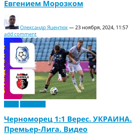
Евгением Морозком
Олександр Яцентюк
—
23 ноября, 2024, 11:57
add comment
Видео
Эксклюзив
Черноморец 1:1 Верес. УКРАИНА.
Премьер-Лига. Видео