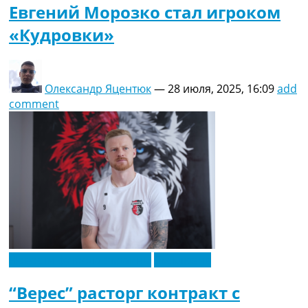
Евгений Морозко стал игроком
«Кудровки»
Олександр Яцентюк
—
28 июля, 2025, 16:09
add
comment
Новости футбола Украины
Эксклюзив
“Верес” расторг контракт с