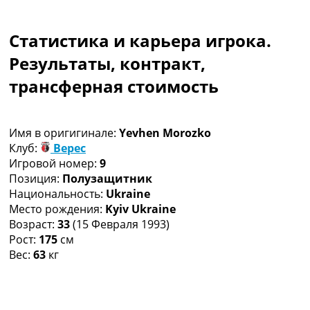
Коллективный прогноз
Турниры
Статистика и карьера игрока.
Чемпионат Мира
Украина. Премьер-Лига
Результаты, контракт,
Украина. Первая Лига
трансферная стоимость
Лига Чемпионов
Англия. Премьер Лига
Испания. Ла Лига
Имя в оригигинале:
Yevhen Morozko
Другие Турниры >>>
Клуб:
Верес
Таблицы
Игровой номер:
9
Таблицы групп Чемпионата Мира
Позиция:
Полузащитник
Украина. Премьер-Лига
Национальность:
Ukraine
Украина. Первая Лига
Место рождения:
Kyiv Ukraine
Лига Чемпионов. Таблицы групп
Возраст:
33
(15 Февраля 1993)
Англия. Премьер-Лига
Рост:
175
см
Испания. Ла Лига
Вес:
63
кг
Все таблицы >>>
Рейтинги
Рейтинг стран УЕФА
Рейтинг клубов УЕФА