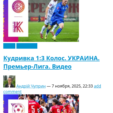
Видео
Эксклюзив
Кудривка 1:3 Колос. УКРАИНА.
Премьер-Лига. Видео
Андрій Чуприн
—
7 ноября, 2025, 22:33
add
comment