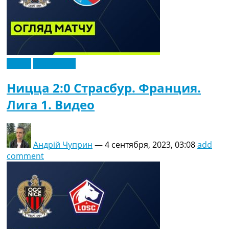
Видео
Эксклюзив
Ницца 2:0 Страсбур. Франция.
Лига 1. Видео
Андрій Чуприн
—
4 сентября, 2023, 03:08
add
comment