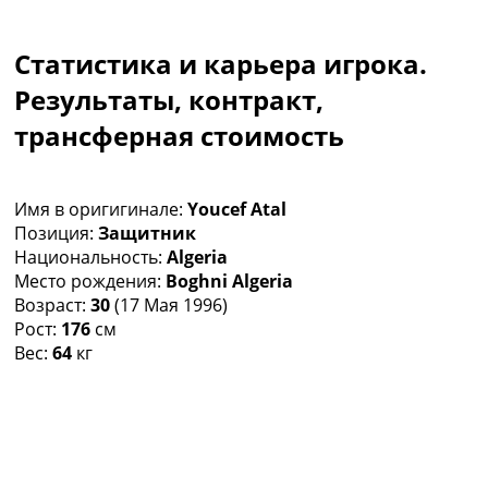
Коллективный прогноз
Турниры
Статистика и карьера игрока.
Чемпионат Мира
Украина. Премьер-Лига
Результаты, контракт,
Украина. Первая Лига
трансферная стоимость
Лига Чемпионов
Англия. Премьер Лига
Испания. Ла Лига
Имя в оригигинале:
Youcef Atal
Другие Турниры >>>
Позиция:
Защитник
Таблицы
Национальность:
Algeria
Таблицы групп Чемпионата Мира
Место рождения:
Boghni Algeria
Украина. Премьер-Лига
Возраст:
30
(17 Мая 1996)
Украина. Первая Лига
Рост:
176
см
Лига Чемпионов. Таблицы групп
Вес:
64
кг
Англия. Премьер-Лига
Испания. Ла Лига
Все таблицы >>>
Рейтинги
Рейтинг стран УЕФА
Рейтинг клубов УЕФА