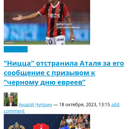
Эксклюзив
“Ницца” отстранила Аталя за его
сообщение с призывом к
“черному дню евреев”
Андрій Чуприн
—
18 октября, 2023, 13:15
add
comment