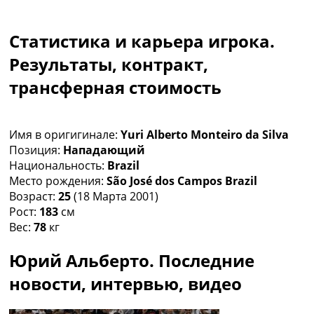
Коллективный прогноз
Турниры
Статистика и карьера игрока.
Чемпионат Мира
Украина. Премьер-Лига
Результаты, контракт,
Украина. Первая Лига
трансферная стоимость
Лига Чемпионов
Англия. Премьер Лига
Испания. Ла Лига
Имя в оригигинале:
Yuri Alberto Monteiro da Silva
Другие Турниры >>>
Позиция:
Нападающий
Таблицы
Национальность:
Brazil
Таблицы групп Чемпионата Мира
Место рождения:
São José dos Campos Brazil
Украина. Премьер-Лига
Возраст:
25
(18 Марта 2001)
Украина. Первая Лига
Рост:
183
см
Лига Чемпионов. Таблицы групп
Вес:
78
кг
Англия. Премьер-Лига
Испания. Ла Лига
Юрий Альберто. Последние
Все таблицы >>>
Рейтинги
новости, интервью, видео
Рейтинг стран УЕФА
Рейтинг клубов УЕФА