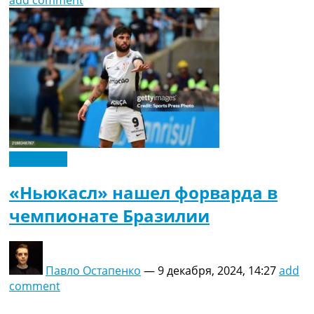
add comment
Эксклюзив
«Ньюкасл» нашел форварда в
чемпионате Бразилии
Павло Остапенко
—
9 декабря, 2024, 14:27
add
comment