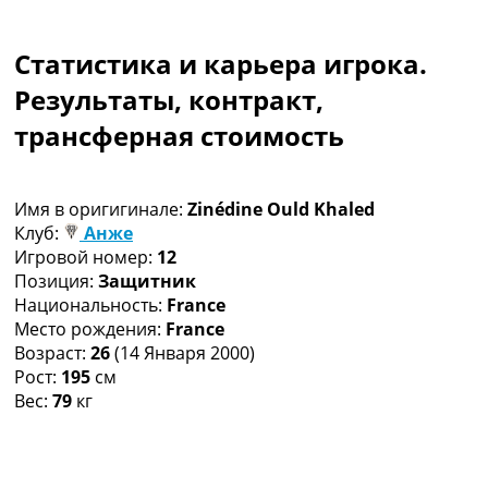
Коллективный прогноз
Турниры
Статистика и карьера игрока.
Чемпионат Мира
Украина. Премьер-Лига
Результаты, контракт,
Украина. Первая Лига
трансферная стоимость
Лига Чемпионов
Англия. Премьер Лига
Испания. Ла Лига
Имя в оригигинале:
Zinédine Ould Khaled
Другие Турниры >>>
Клуб:
Анже
Таблицы
Игровой номер:
12
Таблицы групп Чемпионата Мира
Позиция:
Защитник
Украина. Премьер-Лига
Национальность:
France
Украина. Первая Лига
Место рождения:
France
Лига Чемпионов. Таблицы групп
Возраст:
26
(14 Января 2000)
Англия. Премьер-Лига
Рост:
195
см
Испания. Ла Лига
Вес:
79
кг
Все таблицы >>>
Рейтинги
Рейтинг стран УЕФА
Рейтинг клубов УЕФА