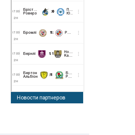
Новости партнеров