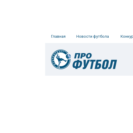
Главная
Новости футбола
Конку