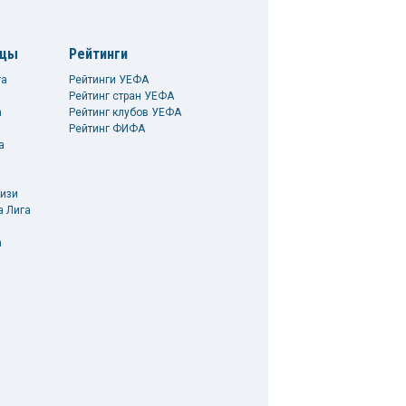
ицы
Рейтинги
га
Рейтинги УЕФА
а
Рейтинг стран УЕФА
а
Рейтинг клубов УЕФА
Рейтинг ФИФА
а
изи
а Лига
а