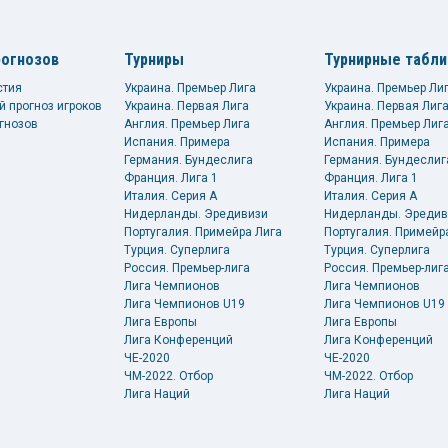
рогнозов
Турниры
Турнирные табл
стия
Украина. Премьер Лига
Украина. Премьер Ли
й прогноз игроков
Украина. Первая Лига
Украина. Первая Лиг
гнозов
Англия. Премьер Лига
Англия. Премьер Лиг
Испания. Примера
Испания. Примера
Германия. Бундеслига
Германия. Бундеслиг
Франция. Лига 1
Франция. Лига 1
Италия. Серия А
Италия. Серия А
Нидерланды. Эредивизи
Нидерланды. Эредив
Португалия. Примейра Лига
Португалия. Примейр
Турция. Суперлига
Турция. Суперлига
Россия. Премьер-лига
Россия. Премьер-лиг
Лига Чемпионов
Лига Чемпионов
Лига Чемпионов U19
Лига Чемпионов U19
Лига Европы
Лига Европы
Лига Конференций
Лига Конференций
ЧЕ-2020
ЧЕ-2020
ЧМ-2022. Отбор
ЧМ-2022. Отбор
Лига Наций
Лига Наций