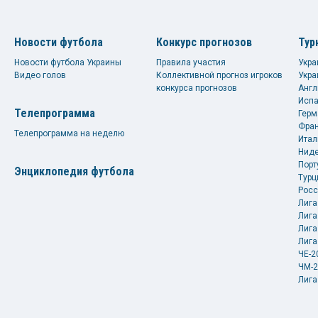
Новости футбола
Конкурс прогнозов
Тур
Новости футбола Украины
Правила участия
Укра
Видео голов
Коллективной прогноз игроков
Укра
конкурса прогнозов
Англ
Испа
Телепрограмма
Герм
Фран
Телепрограмма на неделю
Итал
Ниде
Порт
Энциклопедия футбола
Турц
Росс
Лига
Лига
Лига
Лига
ЧЕ-2
ЧМ-2
Лига