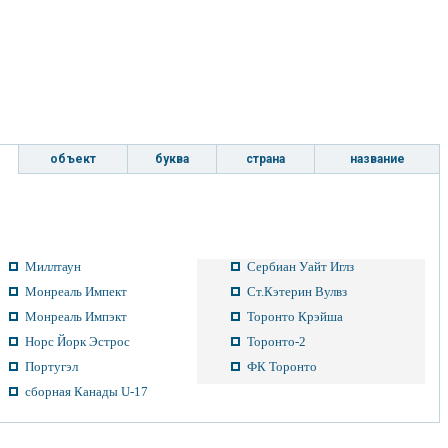
объект
буква
страна
название
Миллтаун
Сербиан Уайт Иглз
Монреаль Импект
Ст.Кэтерин Вулвз
Монреаль Импэкт
Торонто Крэйша
Норс Йорк Эстрос
Торонто-2
Португэл
ФК Торонто
сборная Канады U-17