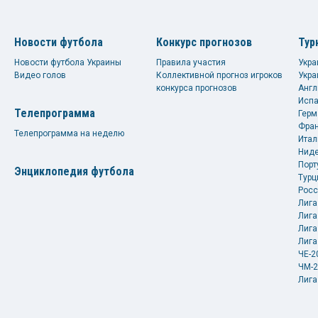
Новости футбола
Конкурс прогнозов
Тур
Новости футбола Украины
Правила участия
Укра
Видео голов
Коллективной прогноз игроков
Укра
конкурса прогнозов
Англ
Испа
Телепрограмма
Герм
Фран
Телепрограмма на неделю
Итал
Ниде
Порт
Энциклопедия футбола
Турц
Росс
Лига
Лига
Лига
Лига
ЧЕ-2
ЧМ-2
Лига