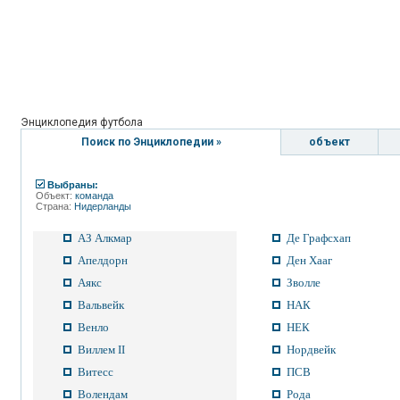
Энциклопедия футбола
Поиск по Энциклопедии »
объект
Выбраны:
Объект:
команда
Страна:
Нидерланды
АЗ Алкмар
Де Графсхап
Апелдорн
Ден Хааг
Аякс
Зволле
Вальвейк
НАК
Венло
НЕК
Виллем II
Нордвейк
Витесс
ПСВ
Волендам
Рода