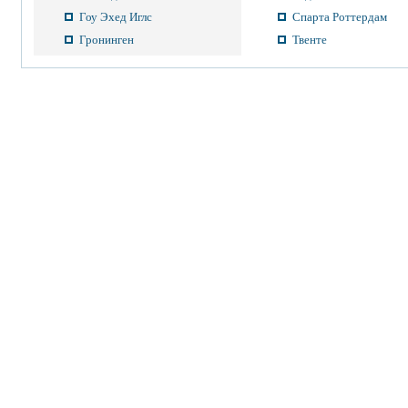
Гоу Эхед Иглс
Спарта Роттердам
Гронинген
Твенте