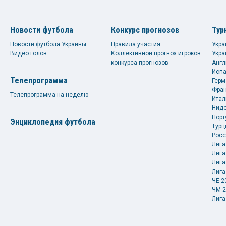
Новости футбола
Конкурс прогнозов
Тур
Новости футбола Украины
Правила участия
Укра
Видео голов
Коллективной прогноз игроков
Укра
конкурса прогнозов
Англ
Испа
Телепрограмма
Герм
Фран
Телепрограмма на неделю
Итал
Ниде
Порт
Энциклопедия футбола
Турц
Росс
Лига
Лига
Лига
Лига
ЧЕ-2
ЧМ-2
Лига